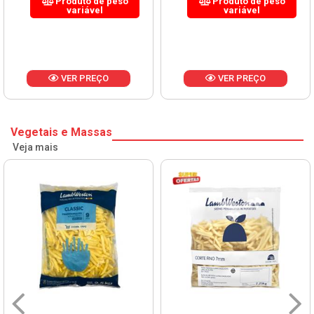
Produto de peso
Produto de peso
variável
variável
VER PREÇO
VER PREÇO
Vegetais e Massas
Veja mais