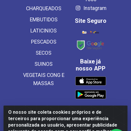
Instagram
CHARQUEADOS
EMBUTIDOS
Site Seguro
LATICINIOS
PESCADOS
SECOS
Baixe já
SUINOS
nosso APP
VEGETAIS CONG E
MASSAS
O nosso site coleta cookies próprios e de
Frinscal - Distribuidora e Importadora de Alimentos LTDA -
terceiros para proporcionar uma experiência
Rodovia BR 101 Sul Km 187, 310 Galpão - Santa Rosa,
personalizada ao usuário, apresentar publicidade
Palmares/PE - CEP 55540-000 - CNPJ 03.504.437/0001-50