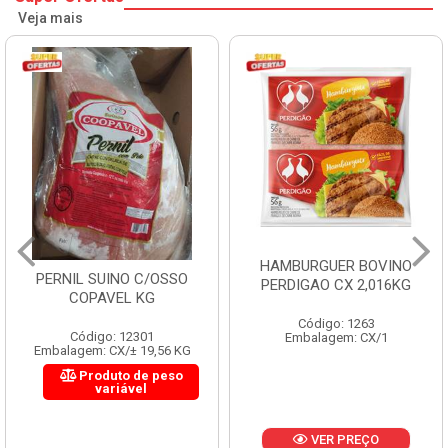
Veja mais
HAMBURGUER BOVINO
PERNIL SUINO C/OSSO
PERDIGAO CX 2,016KG
COPAVEL KG
Código: 1263
Código: 12301
Embalagem: CX/1
Embalagem: CX/± 19,56 KG
Produto de peso
variável
VER PREÇO