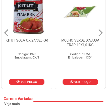
 24/320 GR
MOLHO VERDE D'AJUDA
FRUTAS CRIST
TRAP 10X1,01KG
CX 10
1920
Código: 13751
Código: 
: CX/1
Embalagem: CX/1
Embalagem:
REÇO
VER PREÇO
VER P
Carnes Variadas
Veja mais