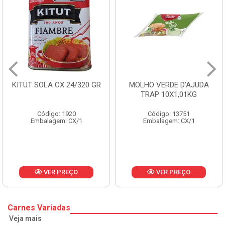
0 GR
MOLHO VERDE D'AJUDA
FRUTAS CRISTALIZA
TRAP 10X1,01KG
CX 10KG
Código: 13751
Código: 1785
Embalagem: CX/1
Embalagem: KG/10
VER PREÇO
VER PREÇO
Carnes Variadas
Veja mais