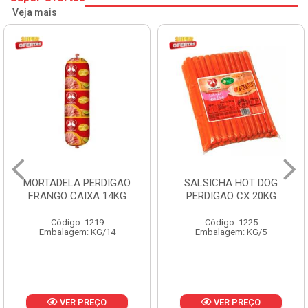
Veja mais
LA PERDIGAO
SALSICHA HOT DOG
PERNIL 
CAIXA 14KG
PERDIGAO CX 20KG
COP
go: 1219
Código: 1225
Códi
gem: KG/14
Embalagem: KG/5
Embalagem:
Pro
ER PREÇO
VER PREÇO