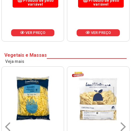
Produto de peso
Produto de peso
variável
variável
VER PREÇO
VER PREÇO
Vegetais e Massas
Veja mais