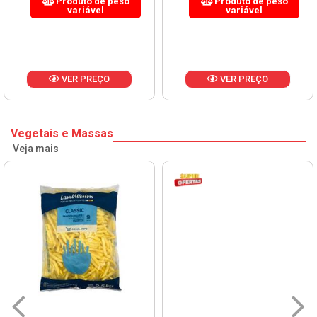
Produto de peso
Produto de peso
variável
variável
VER PREÇO
VER PREÇO
Vegetais e Massas
Veja mais