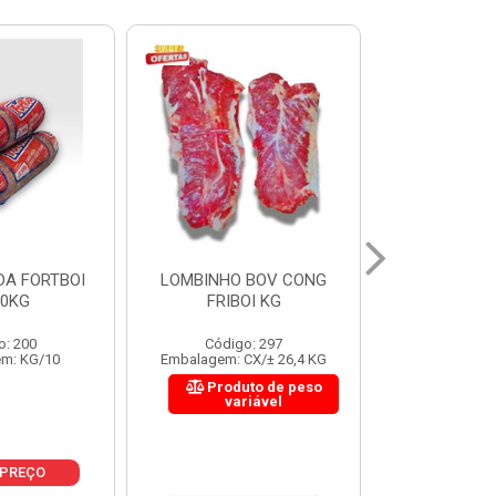
 BOV CONG
FIGADO BOV CONG FRIBOI
CORDAO DO 
OI KG
KG
FRIBO
o: 297
Código: 222
Código:
CX/± 26,4 KG
Embalagem: CX/± 30,12 KG
Embalagem: C
to de peso
Produto de peso
Produ
riável
variável
var