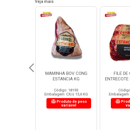
Veja mais
 BOV CONG
FILE DE COSTELA
CUPIM BOV
NCIA KG
ENTRECOTE ESTANCIA KG
o: 18193
Código: 18299
Código
 CX/± 15,6 KG
Embalagem: CX/± 14,4 KG
Embalagem: 
uto de peso
Produto de peso
Prod
ariável
variável
va