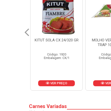
 CX 24/320 GR
MOLHO VERDE D'AJUDA
FRUTAS CR
TRAP 10X1,01KG
CX 
o: 1920
Código: 13751
Códig
gem: CX/1
Embalagem: CX/1
Embalag
R PREÇO
VER PREÇO
VER
Carnes Variadas