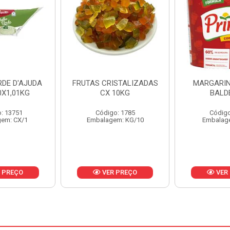
ISTALIZADAS
MARGARINA PRIMOR
MARGARIN
10KG
BALDE 3KG
CAIXA 
o: 1785
Código: 1801
Código
em: KG/10
Embalagem: BD/1
Embalag
 PREÇO
VER PREÇO
VER