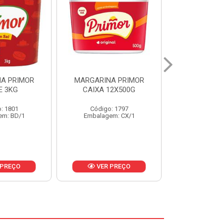
A PRIMOR
MARGARINA PRIMOR CX
MARGARINA
12X500G
24X250G
CAIXA 2
: 1797
Código: 1921
Código
em: CX/1
Embalagem: CX/1
Embalage
 PREÇO
VER PREÇO
VER 