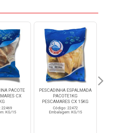
 ESPALMADA
FILE DE PANGA PREMIUM
CORVINA I
TE1KG
PACOTE 1KG CAIXA 10KG
BENDITO P
S CX 15KG
Código: 20021
Código:
: 22472
Embalagem: KG/10
Embalage
m: KG/15