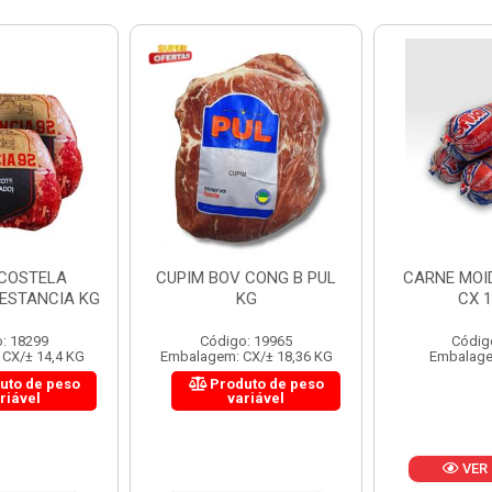
 CONG B PUL
CARNE MOIDA FORTBOI
LOMBINHO
KG
CX 10KG
FRIB
: 19965
Código: 200
Códig
CX/± 18,36 KG
Embalagem: KG/10
Embalagem: 
uto de peso
Produ
riável
va
VER PREÇO