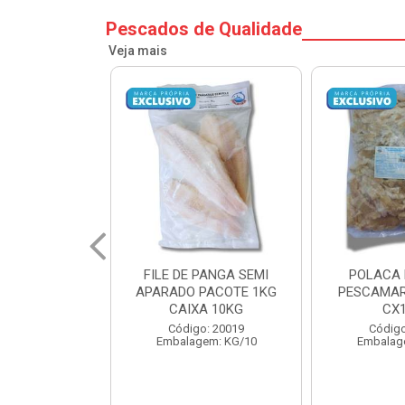
Pescados de Qualidade
Veja mais
PANGA SEMI
POLACA DESFIADA
POLACA 
PACOTE 1KG
PESCAMARES PCT5KG
PESCAMAR
A 10KG
CX10KG
CX
o: 20019
Código: 20161
Código
em: KG/10
Embalagem: KG/10
Embalag