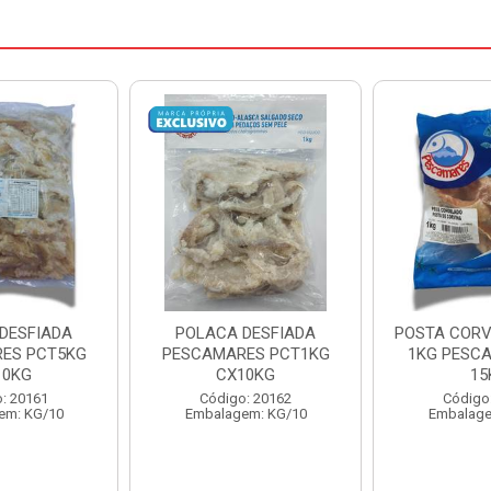
DESFIADA
POSTA CORVINA PACOTE
PESCADINHA
ES PCT1KG
1KG PESCAMARES CX
PACO
10KG
15KG
PESCAMARE
: 20162
Código: 22469
Código
em: KG/10
Embalagem: KG/15
Embalage