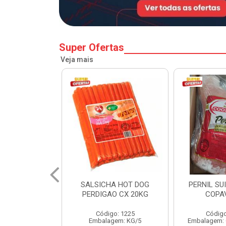
Super Ofertas
Veja mais
A HOT DOG
PERNIL SUINO C/OSSO
HAMBURGU
O CX 20KG
COPAVEL KG
PERDIGAO 
o: 1225
Código: 12301
Códig
gem: KG/5
Embalagem: CX/± 19,56 KG
Embalag