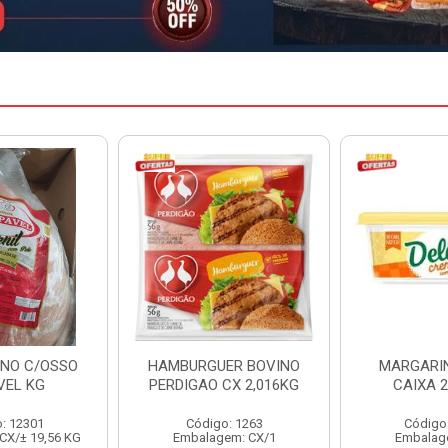
ER BOVINO
MARGARINA DELINE
MARGARIN
CX 2,016KG
CAIXA 24X250G
CAIXA 
o: 1263
Código: 12886
Código
em: CX/1
Embalagem: CX/1
Embalag