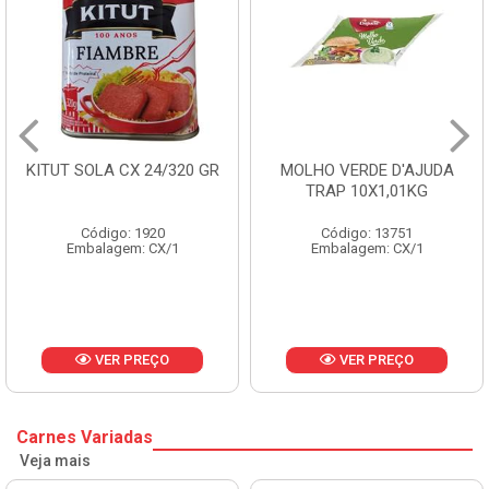
R
MOLHO VERDE D'AJUDA
FRUTAS CRISTALIZADAS
TRAP 10X1,01KG
CX 10KG
Código: 13751
Código: 1785
Embalagem: CX/1
Embalagem: KG/10
VER PREÇO
VER PREÇO
Carnes Variadas
Veja mais