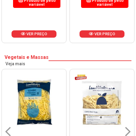
Produto de peso
Produto de peso
variável
variável
VER PREÇO
VER PREÇO
Vegetais e Massas
Veja mais