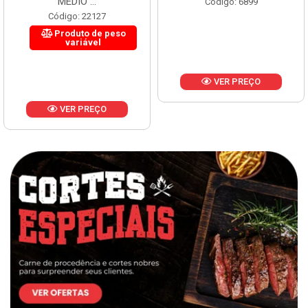
MÉDIO ...
Código: 6899
Código: 22127
Produto de peso
variável
VER PREÇO
VER PREÇO