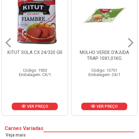
/320 GR
MOLHO VERDE D'AJUDA
FRUTAS CRISTAL
TRAP 10X1,01KG
CX 10KG
Código: 13751
Código: 1785
/1
Embalagem: CX/1
Embalagem: KG
O
VER PREÇO
VER PREÇ
Carnes Variadas
Veja mais