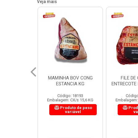
Veja mais
 BOV CONG
FILE DE COSTELA
CUPIM BOV
NCIA KG
ENTRECOTE ESTANCIA KG
o: 18193
Código: 18299
Código
 CX/± 15,6 KG
Embalagem: CX/± 14,4 KG
Embalagem: 
uto de peso
Produto de peso
Prod
ariável
variável
va