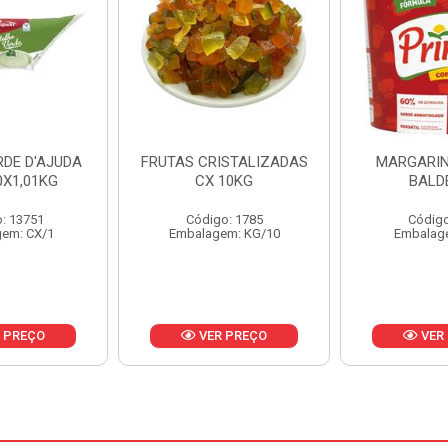
ISTALIZADAS
MARGARINA PRIMOR
MARGARIN
10KG
BALDE 3KG
CAIXA 
o: 1785
Código: 1801
Código
em: KG/10
Embalagem: BD/1
Embalag
 PREÇO
VER PREÇO
VER