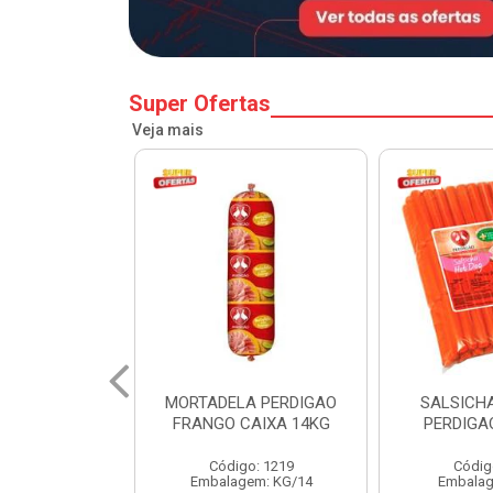
Super Ofertas
Veja mais
A PERDIGAO
SALSICHA HOT DOG
PERNIL SU
CAIXA 14KG
PERDIGAO CX 20KG
COPA
o: 1219
Código: 1225
Código
em: KG/14
Embalagem: KG/5
Embalagem: 