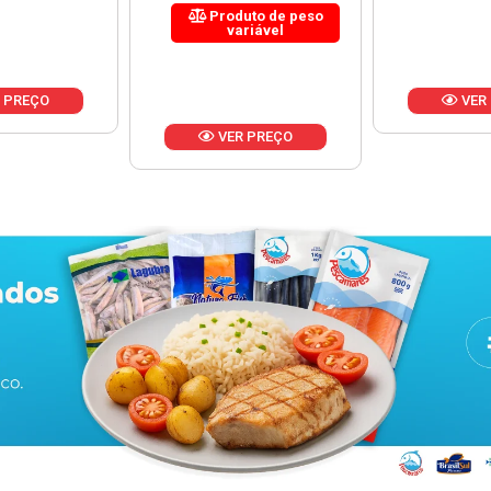
uto de peso
riável
VER PREÇO
VER
 PREÇO