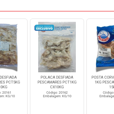
DESFIADA
POSTA CORVINA PACOTE
PESCADINHA
ES PCT1KG
1KG PESCAMARES CX
PACO
10KG
15KG
PESCAMARE
: 20162
Código: 22469
Código
em: KG/10
Embalagem: KG/15
Embalage