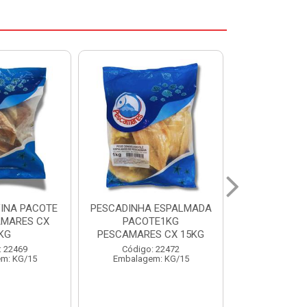
 ESPALMADA
FILE DE PANGA PREMIUM
CORVINA I
TE1KG
PACOTE 1KG CAIXA 10KG
BENDITO P
S CX 15KG
Código: 20021
Código:
: 22472
Embalagem: KG/10
Embalage
m: KG/15