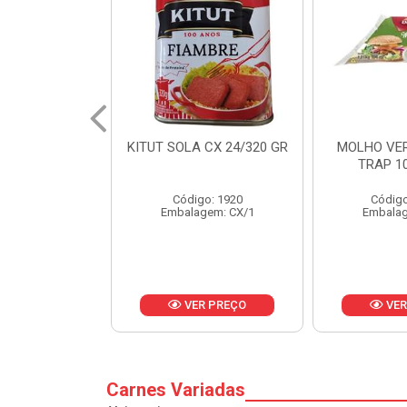
 CX 24/320 GR
MOLHO VERDE D'AJUDA
FRUTAS CR
TRAP 10X1,01KG
CX 
o: 1920
Código: 13751
Códig
gem: CX/1
Embalagem: CX/1
Embalag
R PREÇO
VER PREÇO
VER
Carnes Variadas