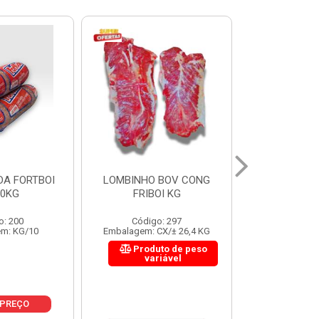
 BOV CONG
FIGADO BOV CONG FRIBOI
CORDAO DO 
OI KG
KG
FRIBO
o: 297
Código: 222
Código:
CX/± 26,4 KG
Embalagem: CX/± 30,12 KG
Embalagem: C
to de peso
Produto de peso
Produ
riável
variável
var