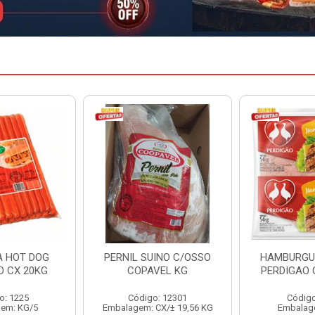
INO C/OSSO
HAMBURGUER BOVINO
MARGARIN
VEL KG
PERDIGAO CX 2,016KG
CAIXA 
: 12301
Código: 1263
Código
CX/± 19,56 KG
Embalagem: CX/1
Embalag