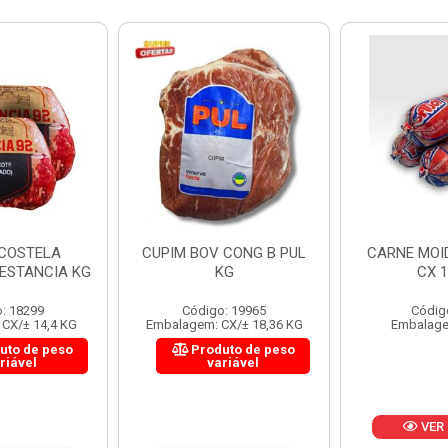
 CONG B PUL
CARNE MOIDA FORTBOI
LOMBINHO
KG
CX 10KG
FRIB
: 19965
Código: 200
Códig
CX/± 18,36 KG
Embalagem: KG/10
Embalagem: 
uto de peso
Produ
riável
va
VER PREÇO