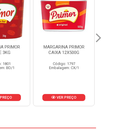
A PRIMOR
MARGARINA PRIMOR CX
MARGARINA
12X500G
24X250G
CAIXA 2
: 1797
Código: 1921
Código
em: CX/1
Embalagem: CX/1
Embalage
 PREÇO
VER PREÇO
VER 