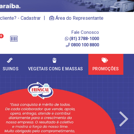
|
cliente? - Cadastrar
Área do Representante
Fale Conosco
0
(81) 3788-1000
0800 100 8800
SUINOS
VEGETAIS CONG E MASSAS
PROMOÇÕES