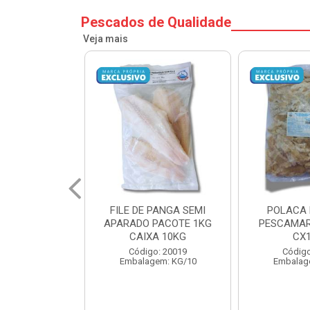
Pescados de Qualidade
Veja mais
PANGA SEMI
POLACA DESFIADA
POLACA 
PACOTE 1KG
PESCAMARES PCT5KG
PESCAMAR
A 10KG
CX10KG
CX
o: 20019
Código: 20161
Código
em: KG/10
Embalagem: KG/10
Embalag