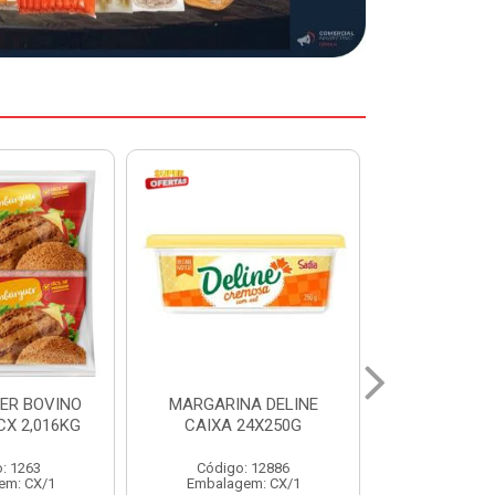
A DELINE
MARGARINA DELINE
COXA S/CO
24X250G
CAIXA 12X500G
INDIV LEVI
: 12886
Código: 12887
Código:
em: CX/1
Embalagem: CX/1
Embalage