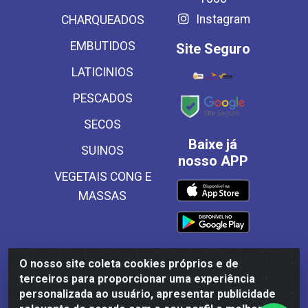
Instagram
CHARQUEADOS
EMBUTIDOS
Site Seguro
LATICINIOS
PESCADOS
SECOS
Baixe já
SUINOS
nosso APP
VEGETAIS CONG E
MASSAS
O nosso site coleta cookies próprios e de
Frinscal - Distribuidora e Importadora de Alimentos LTDA -
terceiros para proporcionar uma experiência
Rodovia BR 101 Sul Km 187, 310 Galpão - Santa Rosa,
personalizada ao usuário, apresentar publicidade
Palmares/PE - CEP 55540-000 - CNPJ 03.504.437/0001-50