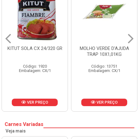
 SOLA CX 24/320 GR
MOLHO VERDE D'AJUDA
FRUT
TRAP 10X1,01KG
Código: 1920
Código: 13751
Embalagem: CX/1
Embalagem: CX/1
E
VER PREÇO
VER PREÇO
Carnes Variadas
Veja mais