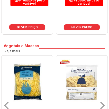
Produto de peso
Produto de peso
variável
variável
VER PREÇO
VER PREÇO
Vegetais e Massas
Veja mais