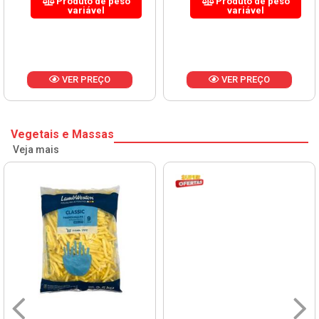
Produto de peso
Produto de peso
variável
variável
VER PREÇO
VER PREÇO
Vegetais e Massas
Veja mais