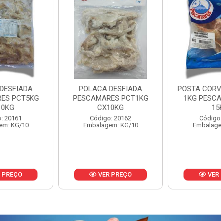
DESFIADA
POSTA CORVINA PACOTE
PESCADINHA
ES PCT1KG
1KG PESCAMARES CX
PACO
10KG
15KG
PESCAMARE
: 20162
Código: 22469
Código
em: KG/10
Embalagem: KG/15
Embalage
 PREÇO
VER PREÇO
VER