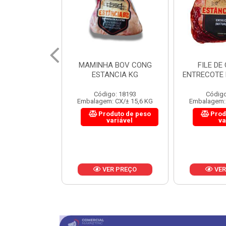
 BOV CONG
FILE DE COSTELA
CUPIM BOV
NCIA KG
ENTRECOTE ESTANCIA KG
o: 18193
Código: 18299
Código
 CX/± 15,6 KG
Embalagem: CX/± 14,4 KG
Embalagem: 
uto de peso
Produto de peso
Prod
ariável
variável
va
R PREÇO
VER PREÇO
VER