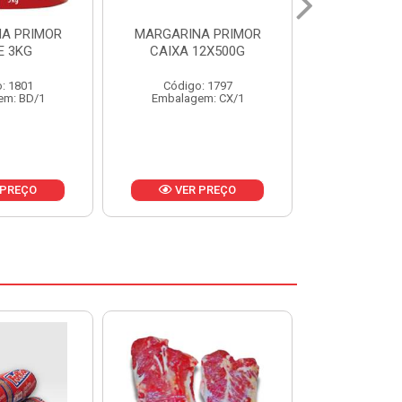
A PRIMOR
MARGARINA PRIMOR CX
MARGARINA
12X500G
24X250G
CAIXA 2
: 1797
Código: 1921
Código
em: CX/1
Embalagem: CX/1
Embalage
 PREÇO
VER PREÇO
VER 