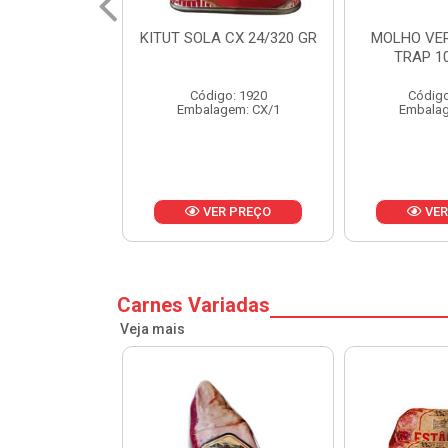
 CX 24/320 GR
MOLHO VERDE D'AJUDA
FRUTAS CR
TRAP 10X1,01KG
CX 
o: 1920
Código: 13751
Códig
gem: CX/1
Embalagem: CX/1
Embalag
R PREÇO
VER PREÇO
VER
Carnes Variadas
Veja mais