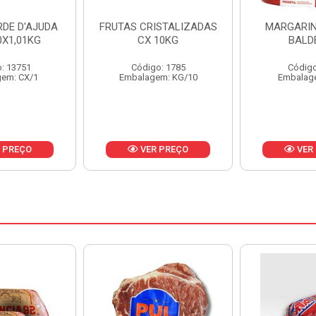
ISTALIZADAS
MARGARINA PRIMOR
MARGARIN
10KG
BALDE 3KG
CAIXA 
o: 1785
Código: 1801
Código
em: KG/10
Embalagem: BD/1
Embalag
 PREÇO
VER PREÇO
VER