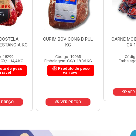
 CONG B PUL
CARNE MOIDA FORTBOI
LOMBINHO
KG
CX 10KG
FRIB
: 19965
Código: 200
Códig
CX/± 18,36 KG
Embalagem: KG/10
Embalagem: 
uto de peso
Produ
riável
va
VER PREÇO
 PREÇO
VER