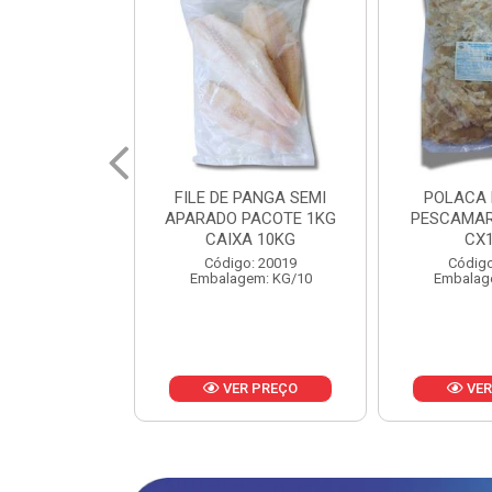
PANGA SEMI
POLACA DESFIADA
POLACA 
PACOTE 1KG
PESCAMARES PCT5KG
PESCAMAR
A 10KG
CX10KG
CX
o: 20019
Código: 20161
Código
em: KG/10
Embalagem: KG/10
Embalag
R PREÇO
VER PREÇO
VER