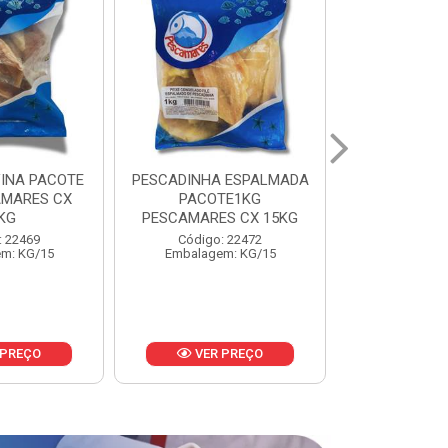
 ESPALMADA
FILE DE PANGA PREMIUM
CORVINA I
TE1KG
PACOTE 1KG CAIXA 10KG
BENDITO P
S CX 15KG
Código: 20021
Código:
: 22472
Embalagem: KG/10
Embalage
m: KG/15
 PREÇO
VER PREÇO
VER 