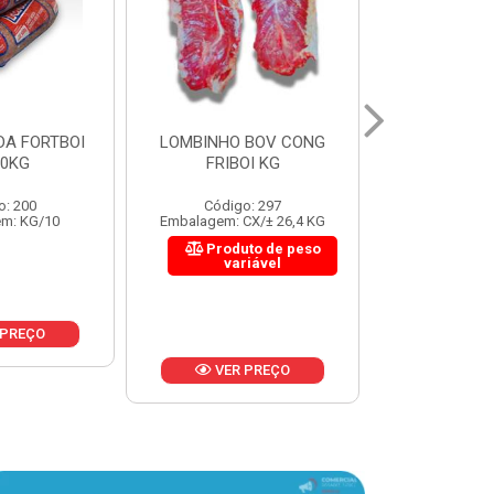
 BOV CONG
FIGADO BOV CONG FRIBOI
CORDAO DO 
OI KG
KG
FRIBO
o: 297
Código: 222
Código:
CX/± 26,4 KG
Embalagem: CX/± 30,12 KG
Embalagem: C
to de peso
Produto de peso
Produ
riável
variável
var
 PREÇO
VER PREÇO
VER 