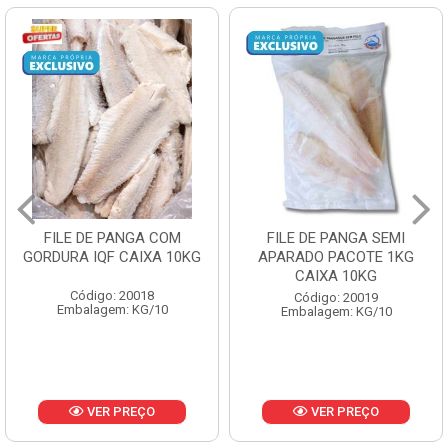
FILE DE PANGA SEMI
POLACA DESFIADA
KG
APARADO PACOTE 1KG
PESCAMARES PCT5K
CAIXA 10KG
CX10KG
Código: 20019
Código: 20161
Embalagem: KG/10
Embalagem: KG/10
VER PREÇO
VER PREÇO