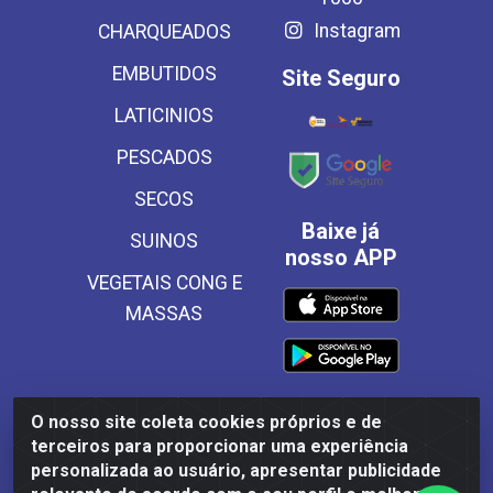
Instagram
CHARQUEADOS
EMBUTIDOS
Site Seguro
LATICINIOS
PESCADOS
SECOS
Baixe já
SUINOS
nosso APP
VEGETAIS CONG E
MASSAS
O nosso site coleta cookies próprios e de
Frinscal - Distribuidora e Importadora de Alimentos LTDA -
terceiros para proporcionar uma experiência
Rodovia BR 101 Sul Km 187, 310 Galpão - Santa Rosa,
personalizada ao usuário, apresentar publicidade
Palmares/PE - CEP 55540-000 - CNPJ 03.504.437/0001-50