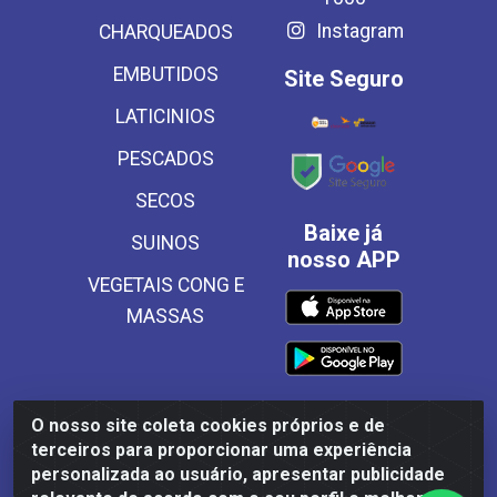
Instagram
CHARQUEADOS
EMBUTIDOS
Site Seguro
LATICINIOS
PESCADOS
SECOS
Baixe já
SUINOS
nosso APP
VEGETAIS CONG E
MASSAS
O nosso site coleta cookies próprios e de
Frinscal - Distribuidora e Importadora de Alimentos LTDA -
terceiros para proporcionar uma experiência
Rodovia BR 101 Sul Km 187, 310 Galpão - Santa Rosa,
personalizada ao usuário, apresentar publicidade
Palmares/PE - CEP 55540-000 - CNPJ 03.504.437/0001-50