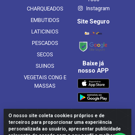
Instagram
CHARQUEADOS
EMBUTIDOS
Site Seguro
LATICINIOS
PESCADOS
SECOS
Baixe já
SUINOS
nosso APP
VEGETAIS CONG E
MASSAS
O nosso site coleta cookies próprios e de
Frinscal - Distribuidora e Importadora de Alimentos LTDA -
terceiros para proporcionar uma experiência
Rodovia BR 101 Sul Km 187, 310 Galpão - Santa Rosa,
personalizada ao usuário, apresentar publicidade
Palmares/PE - CEP 55540-000 - CNPJ 03.504.437/0001-50