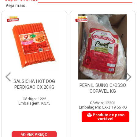
Veja mais
HAMBURGUER BOVIN
PERNIL SUINO C/OSSO
PERDIGAO CX 2,016K
COPAVEL KG
Código: 1263
Código: 12301
Embalagem: CX/1
Embalagem: CX/± 19,56 KG
Produto de peso
variável
VER PREÇO