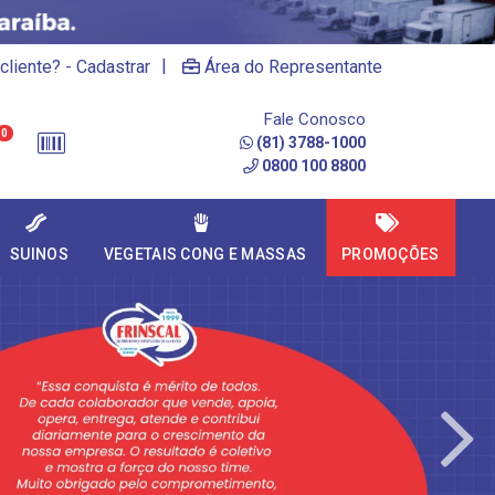
|
cliente? - Cadastrar
Área do Representante
Fale Conosco
0
(81) 3788-1000
0800 100 8800
SUINOS
VEGETAIS CONG E MASSAS
PROMOÇÕES