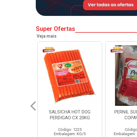
Super Ofertas
Veja mais
A HOT DOG
PERNIL SUINO C/OSSO
HAMBURGU
O CX 20KG
COPAVEL KG
PERDIGAO 
o: 1225
Código: 12301
Códig
gem: KG/5
Embalagem: CX/± 19,56 KG
Embalag