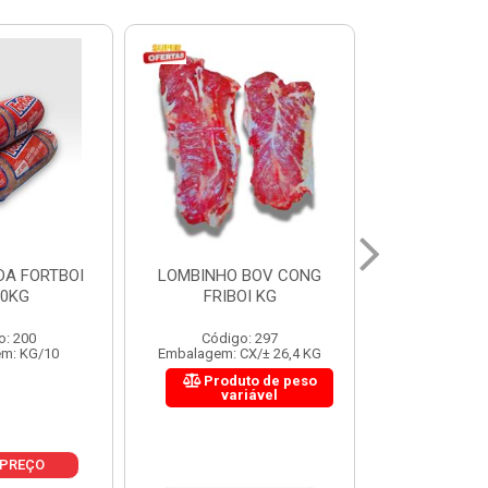
 BOV CONG
FIGADO BOV CONG FRIBOI
CORDAO DO 
OI KG
KG
FRIBO
o: 297
Código: 222
Código:
CX/± 26,4 KG
Embalagem: CX/± 30,12 KG
Embalagem: C
to de peso
Produto de peso
Produ
riável
variável
var