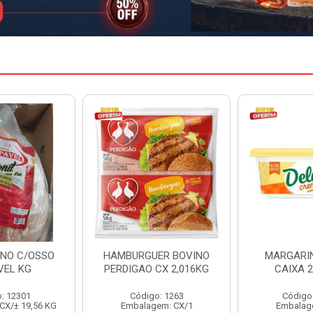
ER BOVINO
MARGARINA DELINE
MARGARIN
CX 2,016KG
CAIXA 24X250G
CAIXA 
o: 1263
Código: 12886
Código
em: CX/1
Embalagem: CX/1
Embalag