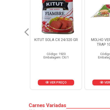
 CX 24/320 GR
MOLHO VERDE D'AJUDA
FRUTAS CR
TRAP 10X1,01KG
CX 
o: 1920
Código: 13751
Códig
gem: CX/1
Embalagem: CX/1
Embalag
R PREÇO
VER PREÇO
VER
Carnes Variadas