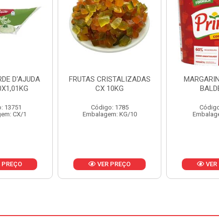
ISTALIZADAS
MARGARINA PRIMOR
MARGARIN
10KG
BALDE 3KG
CAIXA 
o: 1785
Código: 1801
Código
em: KG/10
Embalagem: BD/1
Embalag
 PREÇO
VER PREÇO
VER