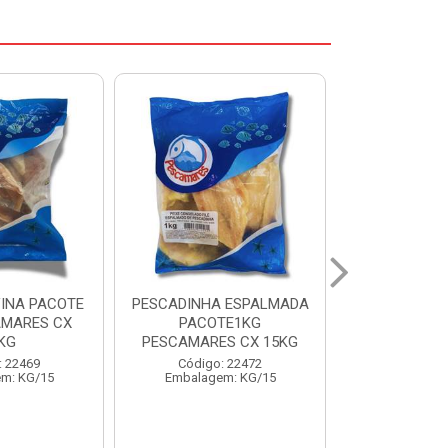
 ESPALMADA
FILE DE PANGA PREMIUM
CORVINA I
TE1KG
PACOTE 1KG CAIXA 10KG
BENDITO P
S CX 15KG
Código: 20021
Código:
: 22472
Embalagem: KG/10
Embalage
m: KG/15