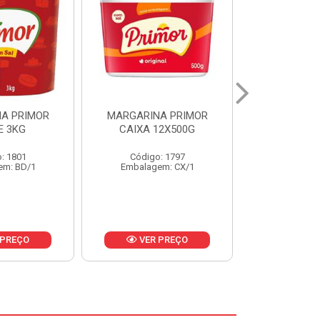
A PRIMOR
MARGARINA PRIMOR CX
MARGARINA
12X500G
24X250G
CAIXA 2
: 1797
Código: 1921
Código
em: CX/1
Embalagem: CX/1
Embalage
 PREÇO
VER PREÇO
VER 