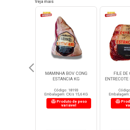
Veja mais
 BOV CONG
FILE DE COSTELA
CUPIM BOV
NCIA KG
ENTRECOTE ESTANCIA KG
o: 18193
Código: 18299
Código
 CX/± 15,6 KG
Embalagem: CX/± 14,4 KG
Embalagem: 
uto de peso
Produto de peso
Prod
ariável
variável
va