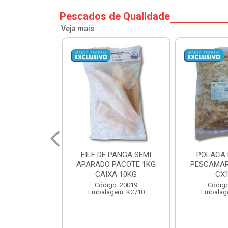
Pescados de Qualidade
Veja mais
PANGA SEMI
POLACA DESFIADA
POLACA 
PACOTE 1KG
PESCAMARES PCT5KG
PESCAMAR
A 10KG
CX10KG
CX
o: 20019
Código: 20161
Código
em: KG/10
Embalagem: KG/10
Embalag