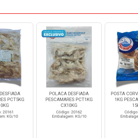
DESFIADA
POSTA CORVINA PACOTE
PESCADINHA
ES PCT1KG
1KG PESCAMARES CX
PACO
10KG
15KG
PESCAMARE
: 20162
Código: 22469
Código
em: KG/10
Embalagem: KG/15
Embalage