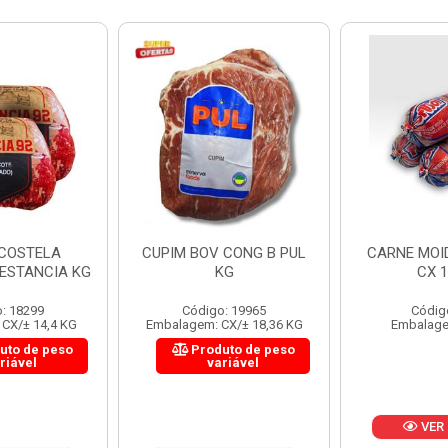
 CONG B PUL
CARNE MOIDA FORTBOI
LOMBINHO
KG
CX 10KG
FRIB
: 19965
Código: 200
Códig
CX/± 18,36 KG
Embalagem: KG/10
Embalagem: 
uto de peso
Produ
riável
va
VER PREÇO