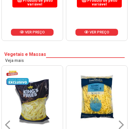
Produto de peso
Produto de peso
variável
variável
VER PREÇO
VER PREÇO
Vegetais e Massas
Veja mais