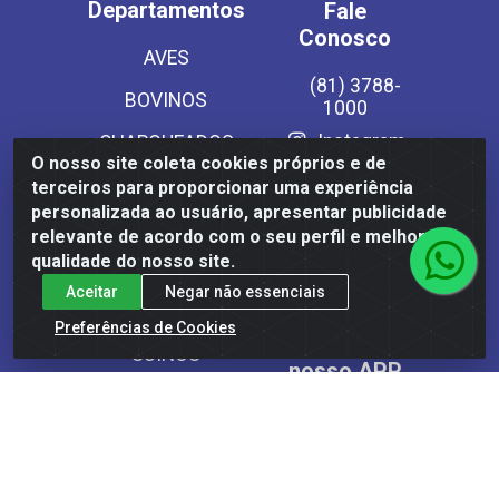
Departamentos
Fale
Conosco
AVES
(81) 3788-
BOVINOS
1000
Instagram
CHARQUEADOS
O nosso site coleta cookies próprios e de
EMBUTIDOS
Site Seguro
terceiros para proporcionar uma experiência
personalizada ao usuário, apresentar publicidade
LATICINIOS
relevante de acordo com o seu perfil e melhorar a
qualidade do nosso site.
PESCADOS
Aceitar
Negar não essenciais
SECOS
Preferências de Cookies
Baixe já
SUINOS
nosso APP
VEGETAIS CONG E
MASSAS