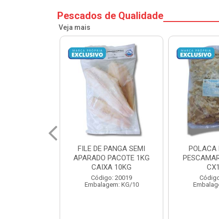
Pescados de Qualidade
Veja mais
PANGA SEMI
POLACA DESFIADA
POLACA 
PACOTE 1KG
PESCAMARES PCT5KG
PESCAMAR
A 10KG
CX10KG
CX
o: 20019
Código: 20161
Código
em: KG/10
Embalagem: KG/10
Embalag