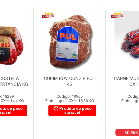
 CONG B PUL
CARNE MOIDA FORTBOI
LOMBINHO
KG
CX 10KG
FRIB
: 19965
Código: 200
Códig
CX/± 18,36 KG
Embalagem: KG/10
Embalagem: 
uto de peso
Produ
riável
va
VER PREÇO