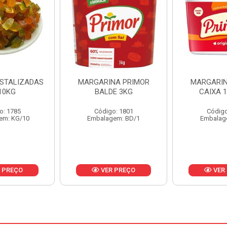
NA PRIMOR
MARGARINA PRIMOR
MARGARINA
E 3KG
CAIXA 12X500G
24X
o: 1801
Código: 1797
Código
em: BD/1
Embalagem: CX/1
Embalag
 PREÇO
VER PREÇO
VER