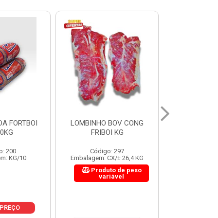
 BOV CONG
FIGADO BOV CONG FRIBOI
CORDAO DO 
OI KG
KG
FRIBO
o: 297
Código: 222
Código:
CX/± 26,4 KG
Embalagem: CX/± 30,12 KG
Embalagem: C
to de peso
Produto de peso
Produ
riável
variável
var