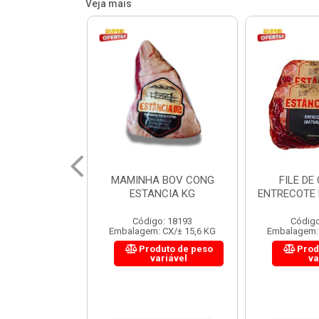
Veja mais
 BOV CONG
FILE DE COSTELA
CUPIM BOV
NCIA KG
ENTRECOTE ESTANCIA KG
o: 18193
Código: 18299
Código
 CX/± 15,6 KG
Embalagem: CX/± 14,4 KG
Embalagem: 
uto de peso
Produto de peso
Prod
ariável
variável
va