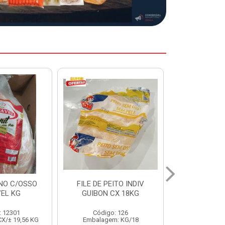
EITO INDIV
HAMBURGUER BOVINO
MARGARIN
CX 18KG
PERDIGAO CX 2,016KG
CAIXA 2
o: 126
Código: 1263
Código:
m: KG/18
Embalagem: CX/1
Embalage