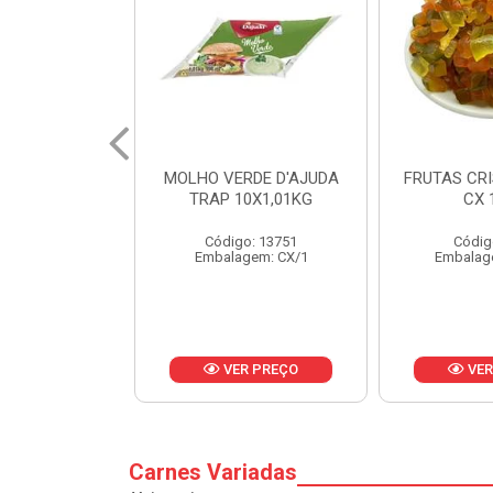
RDE D'AJUDA
FRUTAS CRISTALIZADAS
MARGARI
0X1,01KG
CX 10KG
BALD
o: 13751
Código: 1785
Códig
gem: CX/1
Embalagem: KG/10
Embalag
R PREÇO
VER PREÇO
VER
Carnes Variadas