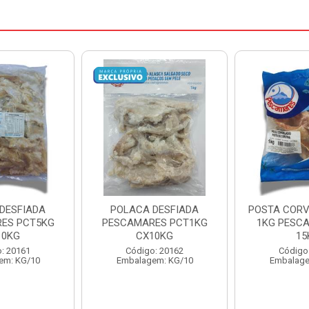
DESFIADA
POSTA CORVINA PACOTE
PESCADINHA
ES PCT1KG
1KG PESCAMARES CX
PACO
10KG
15KG
PESCAMARE
: 20162
Código: 22469
Código
em: KG/10
Embalagem: KG/15
Embalage