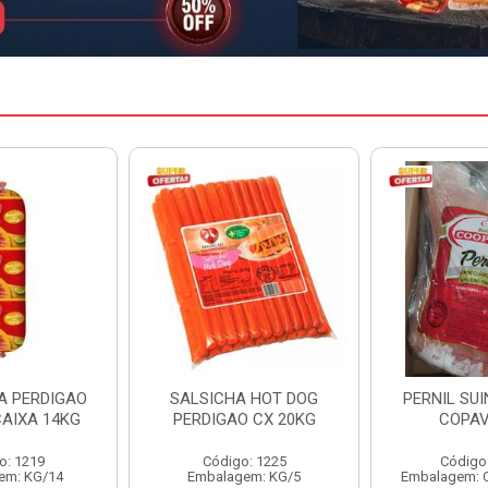
A HOT DOG
PERNIL SUINO C/OSSO
FILE DE P
O CX 20KG
COPAVEL KG
GUIBON 
o: 1225
Código: 12301
Códig
em: KG/5
Embalagem: CX/± 19,56 KG
Embalage