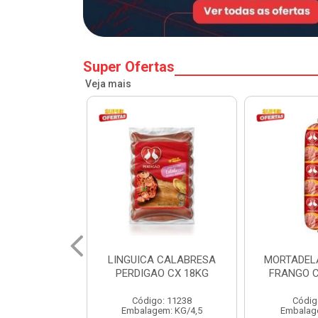
Super Ofertas
Veja mais
 CALABRESA
MORTADELA PERDIGAO
SALSICH
O CX 18KG
FRANGO CAIXA 14KG
PERDIGA
o: 11238
Código: 1219
Códig
em: KG/4,5
Embalagem: KG/14
Embalag