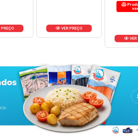
Produto de peso
variável
 PREÇO
VER
VER PREÇO