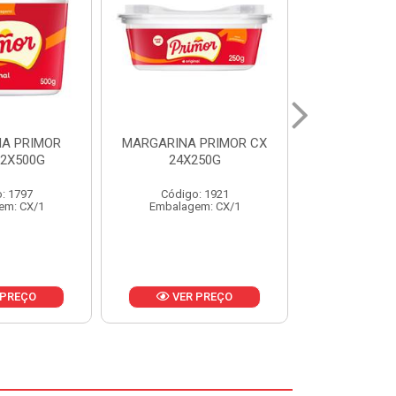
 PRIMOR CX
MARGARINA DELICIA
MAIONESE
250G
CAIXA 24X250G
BALDE UNI
: 1921
Código: 6958
Código
em: CX/1
Embalagem: CX/1
Embalage
 PREÇO
VER PREÇO
VER 