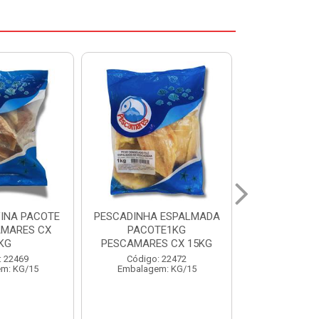
 ESPALMADA
FILE DE PANGA PREMIUM
CORVINA I
TE1KG
PACOTE 1KG CAIXA 10KG
BENDITO P
S CX 15KG
Código: 20021
Código:
: 22472
Embalagem: KG/10
Embalage
m: KG/15