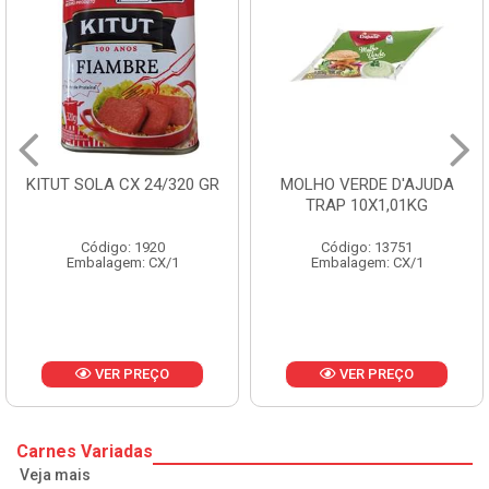
 24/320 GR
MOLHO VERDE D'AJUDA
FRUTAS CRIST
TRAP 10X1,01KG
CX 10
1920
Código: 13751
Código: 
: CX/1
Embalagem: CX/1
Embalagem:
REÇO
VER PREÇO
VER P
Carnes Variadas
Veja mais