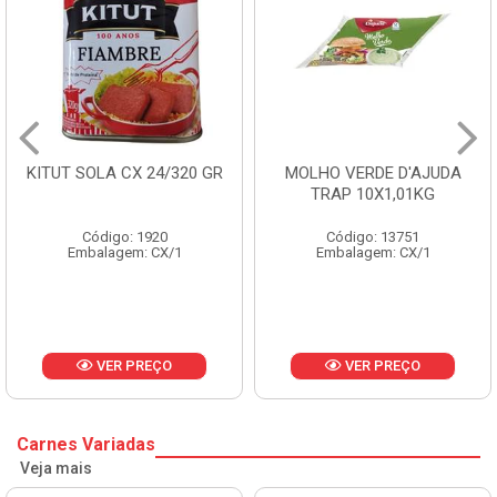
/320 GR
MOLHO VERDE D'AJUDA
FRUTAS CRISTAL
TRAP 10X1,01KG
CX 10KG
Código: 13751
Código: 1785
/1
Embalagem: CX/1
Embalagem: KG
O
VER PREÇO
VER PREÇ
Carnes Variadas
Veja mais