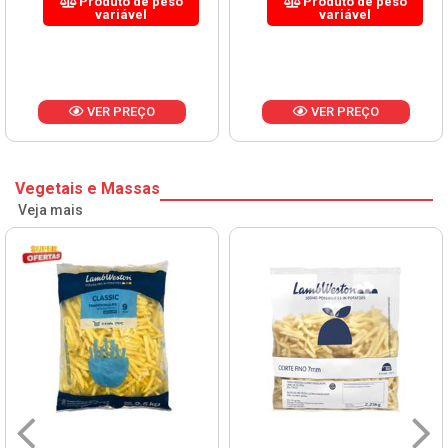
Produto de peso
Produto de peso
variável
variável
VER PREÇO
VER PREÇO
Vegetais e Massas
Veja mais