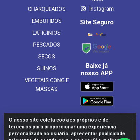
Instagram
CHARQUEADOS
EMBUTIDOS
Site Seguro
LATICINIOS
PESCADOS
SECOS
Baixe já
SUINOS
nosso APP
VEGETAIS CONG E
MASSAS
O nosso site coleta cookies próprios e de
Frinscal - Distribuidora e Importadora de Alimentos LTDA -
terceiros para proporcionar uma experiência
Rodovia BR 101 Sul Km 187, 310 Galpão - Santa Rosa,
personalizada ao usuário, apresentar publicidade
Palmares/PE - CEP 55540-000 - CNPJ 03.504.437/0001-50