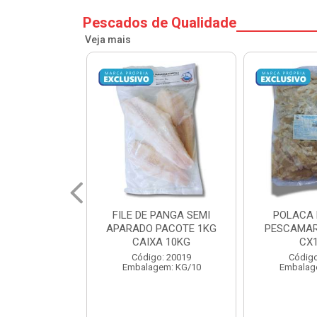
Pescados de Qualidade
Veja mais
PANGA SEMI
POLACA DESFIADA
POLACA 
PACOTE 1KG
PESCAMARES PCT5KG
PESCAMAR
A 10KG
CX10KG
CX
o: 20019
Código: 20161
Código
em: KG/10
Embalagem: KG/10
Embalag