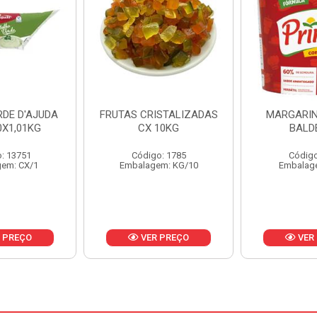
ISTALIZADAS
MARGARINA PRIMOR
MARGARIN
10KG
BALDE 3KG
CAIXA 
o: 1785
Código: 1801
Código
em: KG/10
Embalagem: BD/1
Embalag
 PREÇO
VER PREÇO
VER