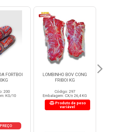
 BOV CONG
FIGADO BOV CONG FRIBOI
CORDAO DO 
OI KG
KG
FRIBO
o: 297
Código: 222
Código:
CX/± 26,4 KG
Embalagem: CX/± 30,12 KG
Embalagem: C
to de peso
Produto de peso
Produ
riável
variável
var