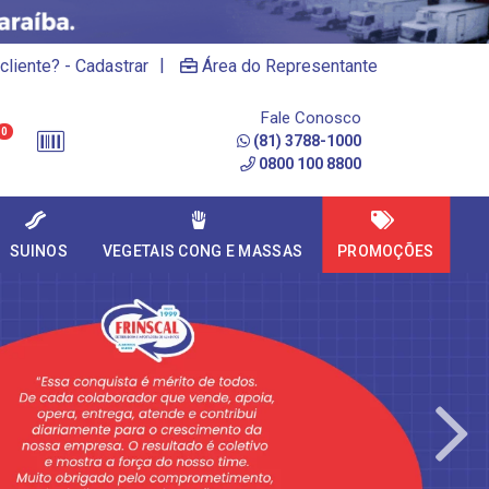
|
cliente? - Cadastrar
Área do Representante
Fale Conosco
0
(81) 3788-1000
0800 100 8800
SUINOS
VEGETAIS CONG E MASSAS
PROMOÇÕES