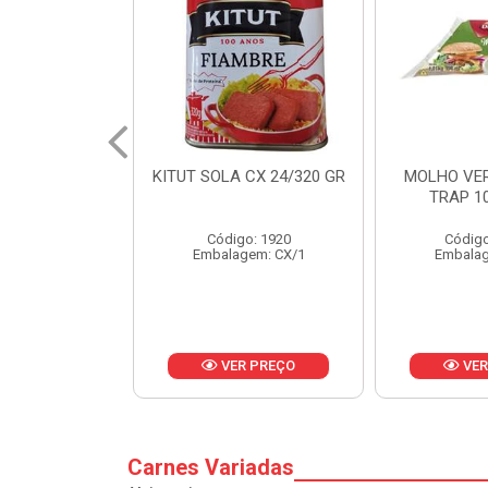
 CX 24/320 GR
MOLHO VERDE D'AJUDA
FRUTAS CR
TRAP 10X1,01KG
CX 
o: 1920
Código: 13751
Códig
gem: CX/1
Embalagem: CX/1
Embalag
R PREÇO
VER PREÇO
VER
Carnes Variadas