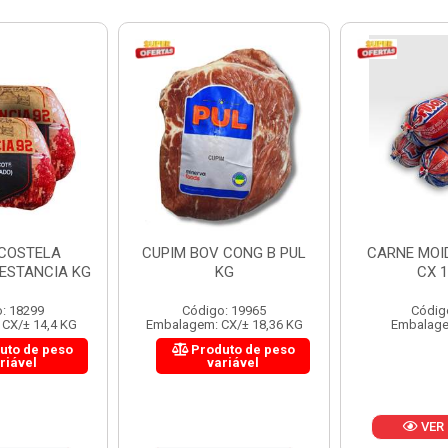
 CONG B PUL
CARNE MOIDA FORTBOI
LOMBINHO
KG
CX 10KG
FRIB
: 19965
Código: 200
Códig
CX/± 18,36 KG
Embalagem: KG/10
Embalagem: 
uto de peso
Produ
riável
va
VER PREÇO