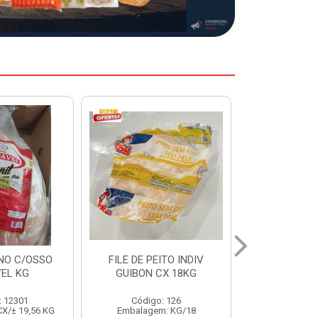
EITO INDIV
HAMBURGUER BOVINO
MARGARIN
CX 18KG
PERDIGAO CX 2,016KG
CAIXA 2
o: 126
Código: 1263
Código:
m: KG/18
Embalagem: CX/1
Embalage