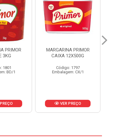
A PRIMOR
MARGARINA PRIMOR CX
MARGARINA
12X500G
24X250G
CAIXA 2
: 1797
Código: 1921
Código
em: CX/1
Embalagem: CX/1
Embalage
 PREÇO
VER PREÇO
VER 