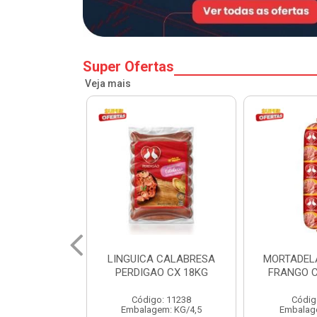
Super Ofertas
Veja mais
 CALABRESA
MORTADELA PERDIGAO
SALSICH
O CX 18KG
FRANGO CAIXA 14KG
PERDIGA
o: 11238
Código: 1219
Códig
em: KG/4,5
Embalagem: KG/14
Embalag