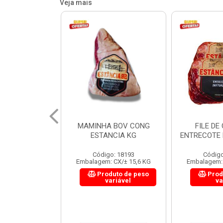
Veja mais
 BOV CONG
FILE DE COSTELA
CUPIM BOV
NCIA KG
ENTRECOTE ESTANCIA KG
o: 18193
Código: 18299
Código
 CX/± 15,6 KG
Embalagem: CX/± 14,4 KG
Embalagem: 
uto de peso
Produto de peso
Prod
ariável
variável
va