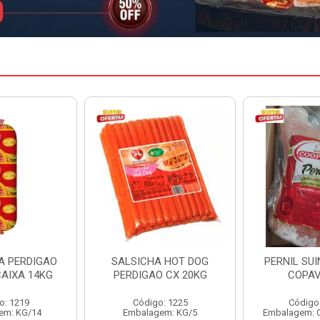
A HOT DOG
PERNIL SUINO C/OSSO
FILE DE P
O CX 20KG
COPAVEL KG
GUIBON 
o: 1225
Código: 12301
Códig
em: KG/5
Embalagem: CX/± 19,56 KG
Embalage