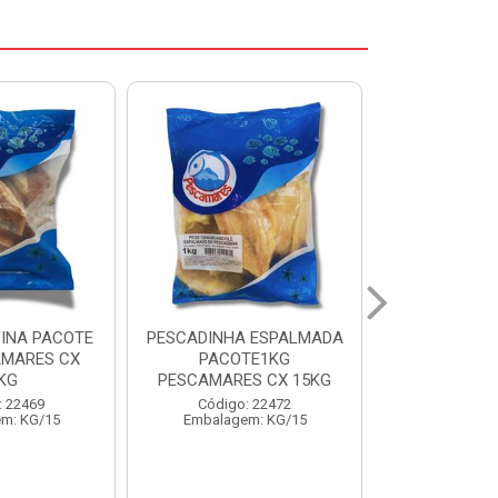
 ESPALMADA
FILE DE PANGA PREMIUM
CORVINA I
TE1KG
PACOTE 1KG CAIXA 10KG
BENDITO P
S CX 15KG
Código: 20021
Código:
: 22472
Embalagem: KG/10
Embalage
m: KG/15