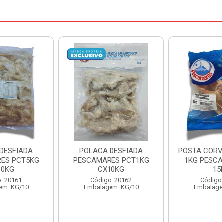
DESFIADA
POSTA CORVINA PACOTE
PESCADINHA
ES PCT1KG
1KG PESCAMARES CX
PACO
10KG
15KG
PESCAMARE
: 20162
Código: 22469
Código
em: KG/10
Embalagem: KG/15
Embalage