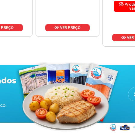
Produto de peso
variável
 PREÇO
VER
VER PREÇO