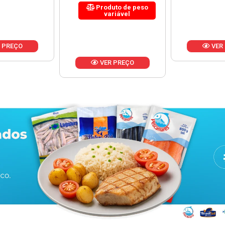
uto de peso
riável
VER PREÇO
VER
 PREÇO