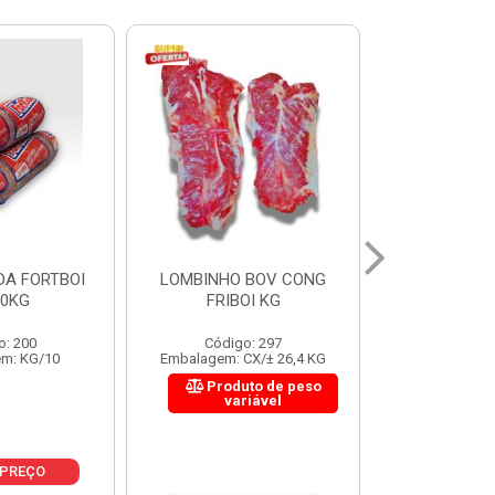
 BOV CONG
FIGADO BOV CONG FRIBOI
CORDAO DO 
OI KG
KG
FRIBO
o: 297
Código: 222
Código:
CX/± 26,4 KG
Embalagem: CX/± 30,12 KG
Embalagem: C
to de peso
Produto de peso
Produ
riável
variável
var