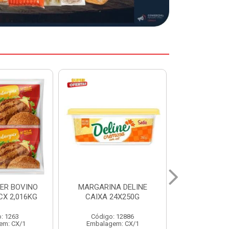
A DELINE
MARGARINA DELINE
COXA S/CO
24X250G
CAIXA 12X500G
INDIV LEVI
: 12886
Código: 12887
Código:
em: CX/1
Embalagem: CX/1
Embalage