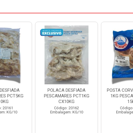
DESFIADA
POSTA CORVINA PACOTE
PESCADINHA
ES PCT1KG
1KG PESCAMARES CX
PACO
10KG
15KG
PESCAMARE
: 20162
Código: 22469
Código
em: KG/10
Embalagem: KG/15
Embalage