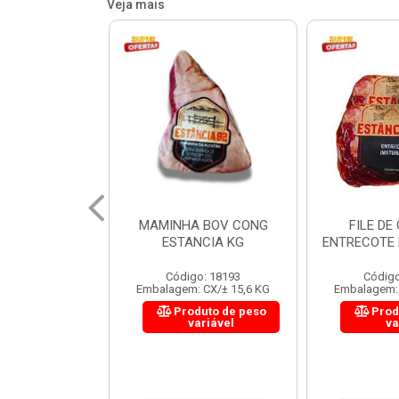
Veja mais
 BOV CONG
FILE DE COSTELA
CUPIM BOV
NCIA KG
ENTRECOTE ESTANCIA KG
o: 18193
Código: 18299
Código
 CX/± 15,6 KG
Embalagem: CX/± 14,4 KG
Embalagem: 
uto de peso
Produto de peso
Prod
ariável
variável
va