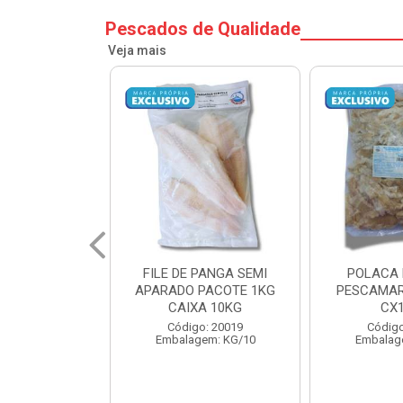
Pescados de Qualidade
Veja mais
PANGA SEMI
POLACA DESFIADA
POLACA 
PACOTE 1KG
PESCAMARES PCT5KG
PESCAMAR
A 10KG
CX10KG
CX
o: 20019
Código: 20161
Código
em: KG/10
Embalagem: KG/10
Embalag