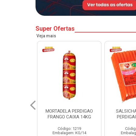
Super Ofertas
Veja mais
A PERDIGAO
SALSICHA HOT DOG
PERNIL SU
CAIXA 14KG
PERDIGAO CX 20KG
COPA
o: 1219
Código: 1225
Código
em: KG/14
Embalagem: KG/5
Embalagem: 