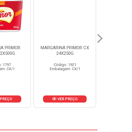
 PRIMOR CX
MARGARINA DELICIA
MAIONESE
250G
CAIXA 24X250G
BALDE UNI
: 1921
Código: 6958
Código
em: CX/1
Embalagem: CX/1
Embalage
 PREÇO
VER PREÇO
VER 