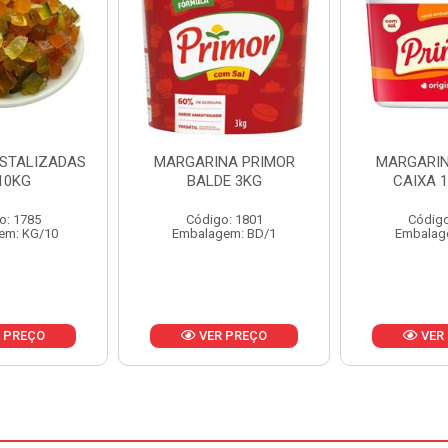
NA PRIMOR
MARGARINA PRIMOR
MARGARINA
E 3KG
CAIXA 12X500G
24X
o: 1801
Código: 1797
Código
em: BD/1
Embalagem: CX/1
Embalag
 PREÇO
VER PREÇO
VER