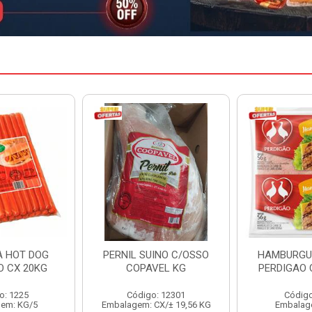
INO C/OSSO
HAMBURGUER BOVINO
MARGARIN
VEL KG
PERDIGAO CX 2,016KG
CAIXA 
: 12301
Código: 1263
Código
CX/± 19,56 KG
Embalagem: CX/1
Embalag