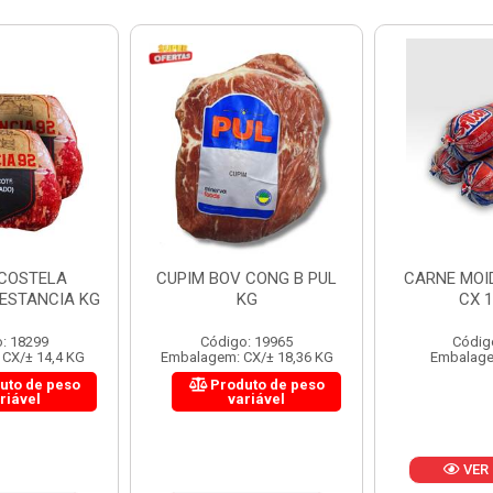
 CONG B PUL
CARNE MOIDA FORTBOI
LOMBINHO
KG
CX 10KG
FRIB
: 19965
Código: 200
Códig
CX/± 18,36 KG
Embalagem: KG/10
Embalagem: 
uto de peso
Produ
riável
va
VER PREÇO