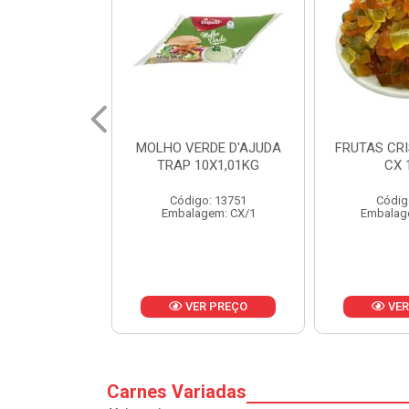
RDE D'AJUDA
FRUTAS CRISTALIZADAS
MARGARI
0X1,01KG
CX 10KG
BALD
o: 13751
Código: 1785
Códig
gem: CX/1
Embalagem: KG/10
Embalag
R PREÇO
VER PREÇO
VER
Carnes Variadas