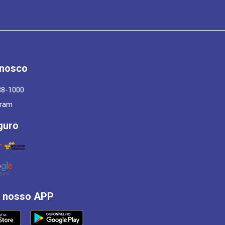
onosco
88-1000
gram
guro
á nosso APP