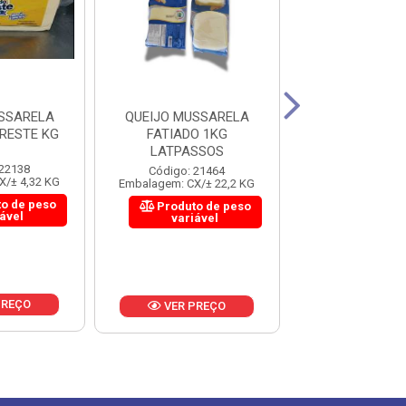
SSARELA
QUEIJO MUSSARELA
QUEIJO RE
RESTE KG
FATIADO 1KG
FRACIONADO T
LATPASSOS
180G | CAIXA 
MÉDIO ..
 22138
Código: 21464
X/± 4,32 KG
Embalagem: CX/± 22,2 KG
Código: 22
Embalagem: CX/±
o de peso
Produto de peso
iável
variável
Produto 
variáv
PREÇO
VER PREÇO
VER PR