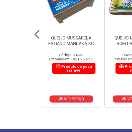
JO MUSSARELA
QUEIJO MUSSARELA
QUEIJO
 PALADAR KG
FATIADO MANDAKA KG
BOM P
digo: 21376
Código: 14651
Códig
em: CX/± 28,8 KG
Embalagem: CX/± 26,4 KG
Embalagem:
roduto de peso
Produto de peso
Pro
variável
variável
v
VER PREÇO
VER PREÇO
VE