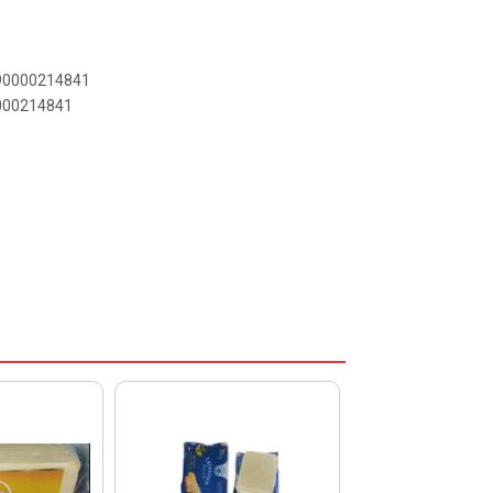
890000214841
0000214841