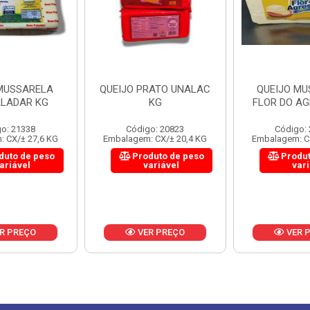
 MUSSARELA
QUEIJO PRATO UNALAC
QUEIJO MU
ALADAR KG
KG
FLOR DO AG
o: 21338
Código: 20823
Código:
 CX/± 27,6 KG
Embalagem: CX/± 20,4 KG
Embalagem: C
duto de peso
Produto de peso
Produt
ariável
variável
var
R PREÇO
VER PREÇO
VER 