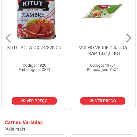
 24/320 GR
MOLHO VERDE D'AJUDA
FRUTAS CRIST
TRAP 10X1,01KG
CX 10
1920
Código: 13751
Código: 
: CX/1
Embalagem: CX/1
Embalagem:
REÇO
VER PREÇO
VER P
Carnes Variadas
Veja mais