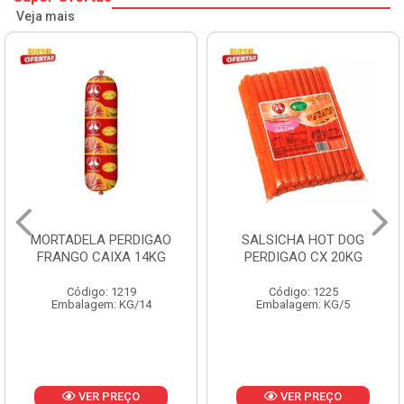
Veja mais
SALSICHA HOT DOG
PERNIL SUINO C/OSSO
PERDIGAO CX 20KG
COPAVEL KG
Código: 1225
Código: 12301
Embalagem: KG/5
Embalagem: CX/± 19,56 KG
Produto de peso
variável
VER PREÇO