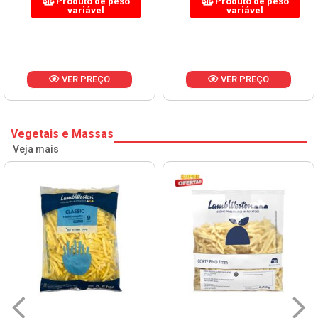
Produto de peso
Produto de peso
variável
variável
VER PREÇO
VER PREÇO
Vegetais e Massas
Veja mais