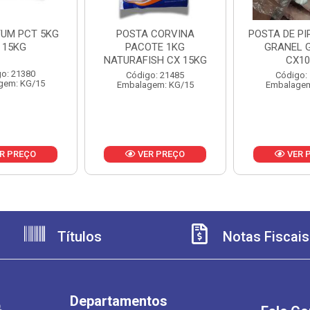
TUM PCT 5KG
POSTA CORVINA
POSTA DE P
 15KG
PACOTE 1KG
GRANEL 
NATURAFISH CX 15KG
CX1
o: 21380
Código: 21485
Código:
gem: KG/15
Embalagem: KG/15
Embalagem
R PREÇO
VER PREÇO
VER 
Títulos
Notas Fiscais
Departamentos