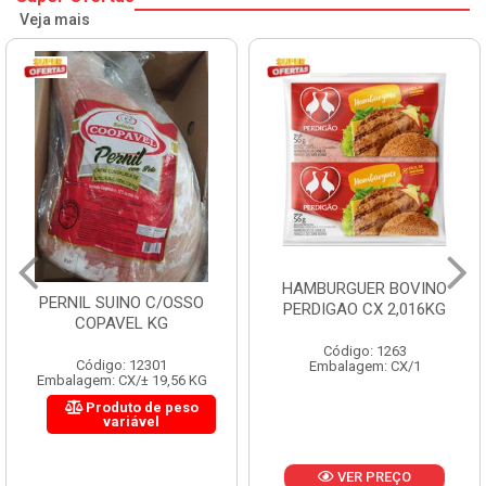
Veja mais
HAMBURGUER BOVINO
MORTADELA FLUM
/OSSO
PERDIGAO CX 2,016KG
CX 4X3KG 12
G
Código: 1263
Código: 1288
1
Embalagem: CX/1
Embalagem: KG
,56 KG
 peso
VER PREÇO
VER PREÇ