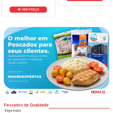
O
Pescados de Qualidade
Veja mais