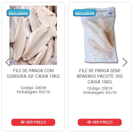
 COM
FILE DE PANGA SEMI
POLACA DESFI
A 10KG
APARADO PACOTE 1KG
PESCAMARES PC
CAIXA 10KG
CX10KG
8
Código: 20019
Código: 2016
/10
Embalagem: KG/10
Embalagem: KG
O
VER PREÇO
VER PREÇ