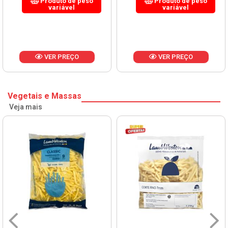
Produto de peso
Produto de peso
variável
variável
VER PREÇO
VER PREÇO
Vegetais e Massas
Veja mais