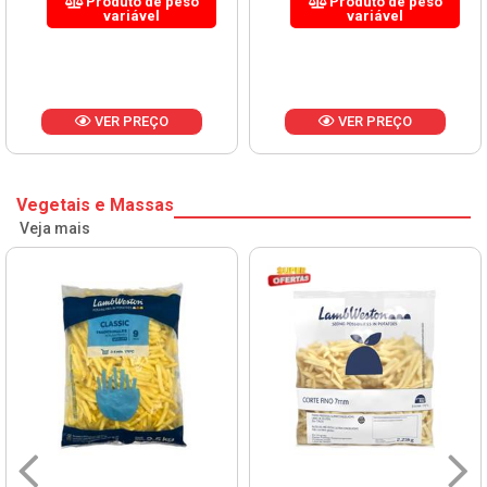
Produto de peso
Produto de peso
variável
variável
VER PREÇO
VER PREÇO
Vegetais e Massas
Veja mais