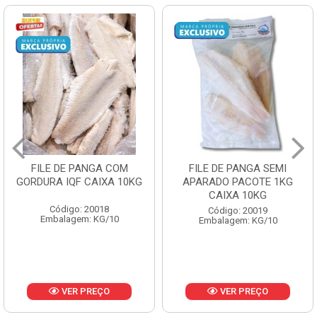
FILE DE PANGA SEMI
POLACA DESFIADA
KG
APARADO PACOTE 1KG
PESCAMARES PCT5K
CAIXA 10KG
CX10KG
Código: 20019
Código: 20161
Embalagem: KG/10
Embalagem: KG/10
VER PREÇO
VER PREÇO