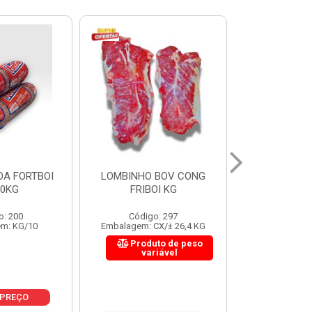
 BOV CONG
FIGADO BOV CONG FRIBOI
CORDAO DO 
OI KG
KG
FRIBO
o: 297
Código: 222
Código:
CX/± 26,4 KG
Embalagem: CX/± 30,12 KG
Embalagem: C
to de peso
Produto de peso
Produ
riável
variável
var