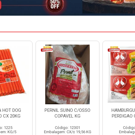
INO C/OSSO
HAMBURGUER BOVINO
MARGARIN
VEL KG
PERDIGAO CX 2,016KG
CAIXA 
: 12301
Código: 1263
Código
CX/± 19,56 KG
Embalagem: CX/1
Embalag