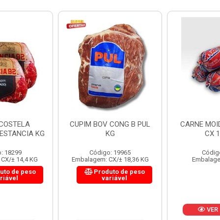
 CONG B PUL
CARNE MOIDA FORTBOI
LOMBINHO
KG
CX 10KG
FRIB
: 19965
Código: 200
Códig
CX/± 18,36 KG
Embalagem: KG/10
Embalagem: 
uto de peso
Produ
riável
va
VER PREÇO