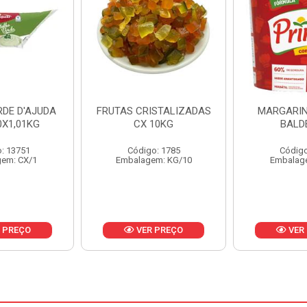
ISTALIZADAS
MARGARINA PRIMOR
MARGARIN
10KG
BALDE 3KG
CAIXA 
o: 1785
Código: 1801
Código
em: KG/10
Embalagem: BD/1
Embalag
 PREÇO
VER PREÇO
VER