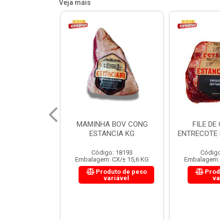
Veja mais
 BOV CONG
FILE DE COSTELA
CUPIM BOV
NCIA KG
ENTRECOTE ESTANCIA KG
o: 18193
Código: 18299
Código
 CX/± 15,6 KG
Embalagem: CX/± 14,4 KG
Embalagem: 
uto de peso
Produto de peso
Prod
ariável
variável
va