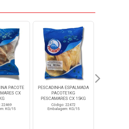
 ESPALMADA
FILE DE PANGA PREMIUM
CORVINA I
TE1KG
PACOTE 1KG CAIXA 10KG
BENDITO P
S CX 15KG
Código: 20021
Código:
: 22472
Embalagem: KG/10
Embalage
m: KG/15