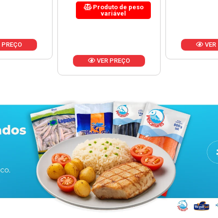
uto de peso
riável
VER PREÇO
VER
 PREÇO