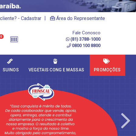
|
cliente? - Cadastrar
Área do Representante
Fale Conosco
0
(81) 3788-1000
0800 100 8800
SUINOS
VEGETAIS CONG E MASSAS
PROMOÇÕES