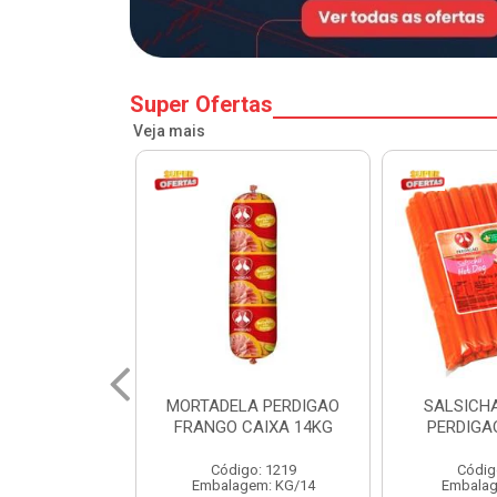
Super Ofertas
Veja mais
A PERDIGAO
SALSICHA HOT DOG
PERNIL SU
CAIXA 14KG
PERDIGAO CX 20KG
COPA
o: 1219
Código: 1225
Código
em: KG/14
Embalagem: KG/5
Embalagem: 