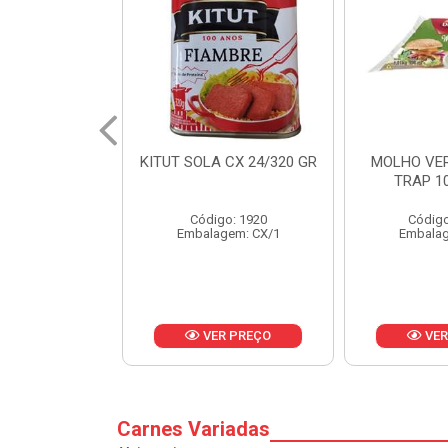
 CX 24/320 GR
MOLHO VERDE D'AJUDA
FRUTAS CR
TRAP 10X1,01KG
CX 
o: 1920
Código: 13751
Códig
gem: CX/1
Embalagem: CX/1
Embalag
R PREÇO
VER PREÇO
VER
Carnes Variadas