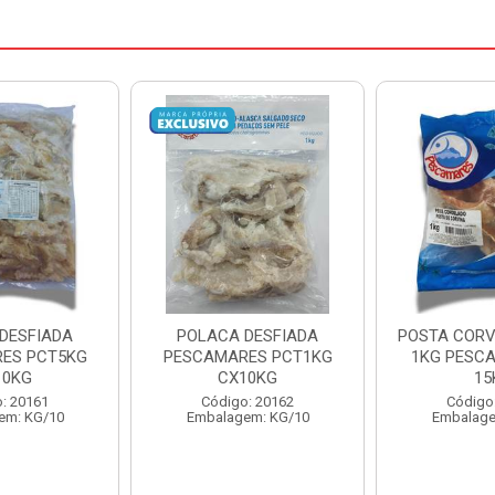
DESFIADA
POSTA CORVINA PACOTE
PESCADINHA
ES PCT1KG
1KG PESCAMARES CX
PACO
10KG
15KG
PESCAMARE
: 20162
Código: 22469
Código
em: KG/10
Embalagem: KG/15
Embalage