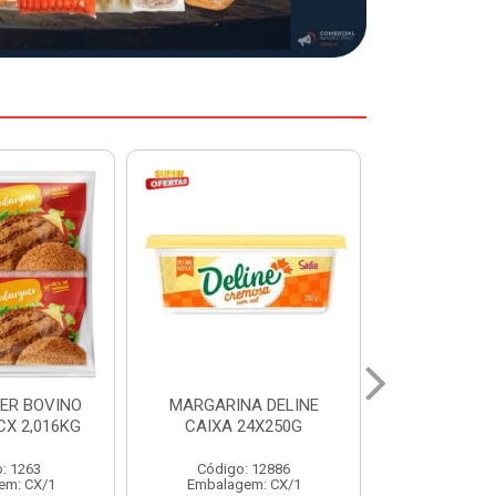
A DELINE
MARGARINA DELINE
COXA S/CO
24X250G
CAIXA 12X500G
INDIV LEVI
: 12886
Código: 12887
Código:
em: CX/1
Embalagem: CX/1
Embalage