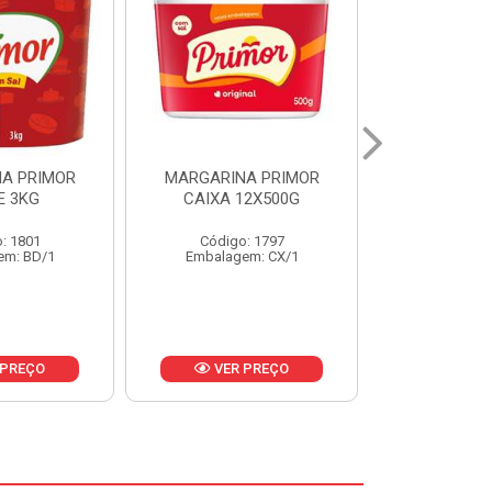
A PRIMOR
MARGARINA PRIMOR CX
MARGARINA
12X500G
24X250G
CAIXA 2
: 1797
Código: 1921
Código
em: CX/1
Embalagem: CX/1
Embalage
 PREÇO
VER PREÇO
VER 