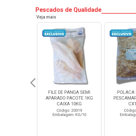
Pescados de Qualidade
Veja mais
PANGA SEMI
POLACA DESFIADA
POLACA 
PACOTE 1KG
PESCAMARES PCT5KG
PESCAMAR
A 10KG
CX10KG
CX
o: 20019
Código: 20161
Código
em: KG/10
Embalagem: KG/10
Embalag