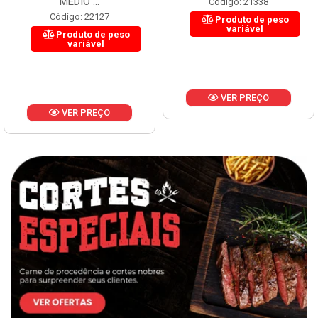
MÉDIO ...
Código: 21338
Código: 22127
Produto de peso
variável
Produto de peso
variável
VER PREÇO
VER PREÇO