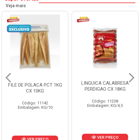
Veja mais
LINGUICA CALABRESA
MORTADELA PERDIGA
KG
PERDIGAO CX 18KG
FRANGO CAIXA 14KG
Código: 11238
Código: 1219
Embalagem: KG/4,5
Embalagem: KG/14
VER PREÇO
VER PREÇO