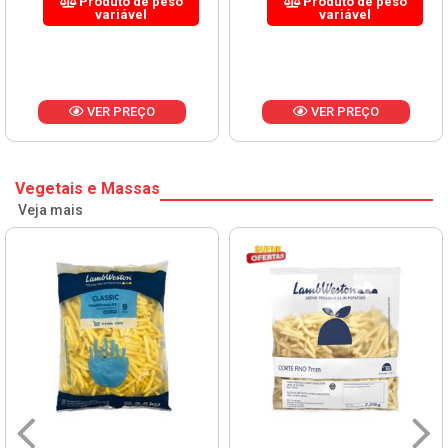
Produto de peso
Produto de peso
variável
variável
VER PREÇO
VER PREÇO
Vegetais e Massas
Veja mais