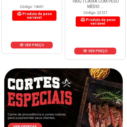
180G | CAIXA COM PESO
MÉDIO ...
Código: 21338
Código: 22127
Produto de peso
variável
Produto de peso
variável
VER PREÇO
VER PREÇO