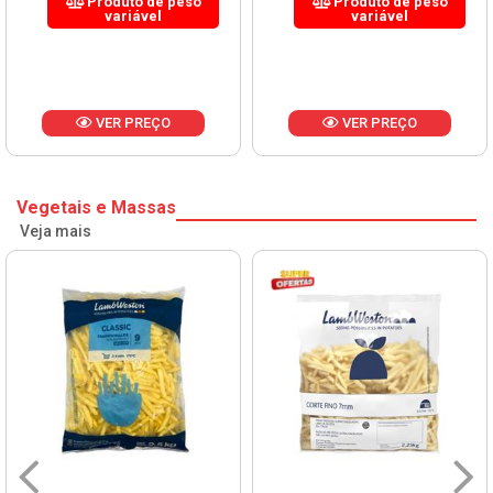
Produto de peso
Produto de peso
variável
variável
VER PREÇO
VER PREÇO
Vegetais e Massas
Veja mais