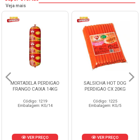
Veja mais
SALSICHA HOT DOG
PERNIL SUINO C/OSSO
PERDIGAO CX 20KG
COPAVEL KG
Código: 1225
Código: 12301
Embalagem: KG/5
Embalagem: CX/± 19,56 KG
Produto de peso
variável
VER PREÇO