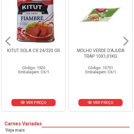
/320 GR
MOLHO VERDE D'AJUDA
FRUTAS CRISTAL
TRAP 10X1,01KG
CX 10KG
Código: 13751
Código: 1785
/1
Embalagem: CX/1
Embalagem: KG
O
VER PREÇO
VER PREÇ
Carnes Variadas
Veja mais