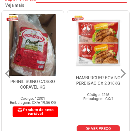
Veja mais
HAMBURGUER BOVINO
PERNIL SUINO C/OSSO
PERDIGAO CX 2,016KG
COPAVEL KG
Código: 1263
Código: 12301
Embalagem: CX/1
Embalagem: CX/± 19,56 KG
Produto de peso
variável
VER PREÇO