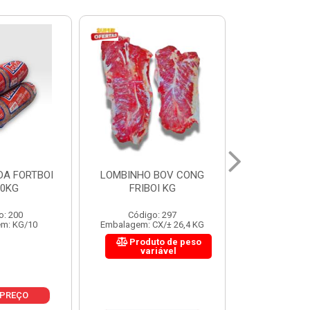
 BOV CONG
FIGADO BOV CONG FRIBOI
CORDAO DO 
OI KG
KG
FRIBO
o: 297
Código: 222
Código:
CX/± 26,4 KG
Embalagem: CX/± 30,12 KG
Embalagem: C
to de peso
Produto de peso
Produ
riável
variável
var