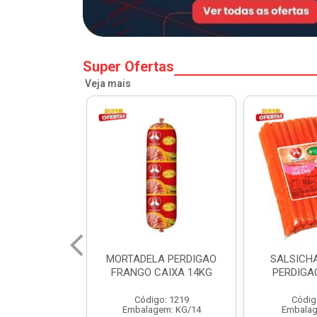
Super Ofertas
Veja mais
A PERDIGAO
SALSICHA HOT DOG
PERNIL SU
CAIXA 14KG
PERDIGAO CX 20KG
COPA
o: 1219
Código: 1225
Código
em: KG/14
Embalagem: KG/5
Embalagem: 