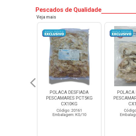
Pescados de Qualidade
Veja mais
 DESFIADA
POLACA DESFIADA
POSTA COR
RES PCT5KG
PESCAMARES PCT1KG
1KG PESC
10KG
CX10KG
1
o: 20161
Código: 20162
Código
em: KG/10
Embalagem: KG/10
Embalag