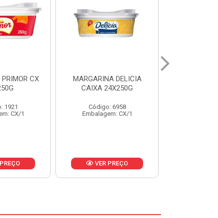
A DELICIA
MAIONESE D'AJUDA
MARGARIN
24X250G
BALDE UNIDADE 3KG
CAIXA 2
: 6958
Código: 1806
Código:
em: CX/1
Embalagem: BD/1
Embalage
 PREÇO
VER PREÇO
VER 