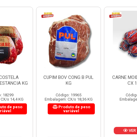
 CONG B PUL
CARNE MOIDA FORTBOI
LOMBINHO
KG
CX 10KG
FRIB
: 19965
Código: 200
Códig
CX/± 18,36 KG
Embalagem: KG/10
Embalagem: 
uto de peso
Produ
riável
va
VER PREÇO