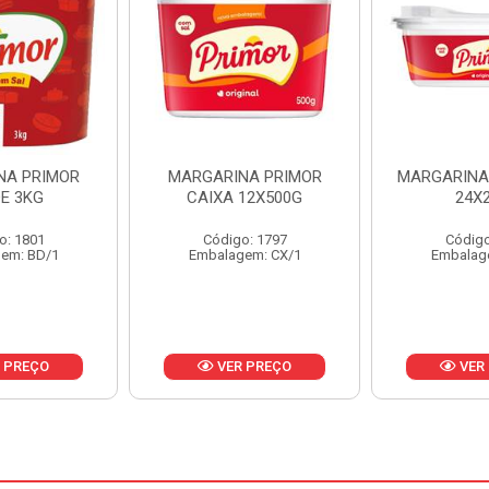
NA PRIMOR
MARGARINA PRIMOR CX
MARGARIN
12X500G
24X250G
CAIXA 
o: 1797
Código: 1921
Código
em: CX/1
Embalagem: CX/1
Embalag
 PREÇO
VER PREÇO
VER