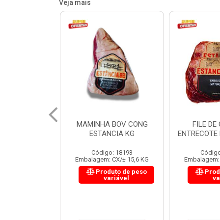
Veja mais
 BOV CONG
FILE DE COSTELA
CUPIM BOV
NCIA KG
ENTRECOTE ESTANCIA KG
o: 18193
Código: 18299
Código
 CX/± 15,6 KG
Embalagem: CX/± 14,4 KG
Embalagem: 
uto de peso
Produto de peso
Prod
ariável
variável
va