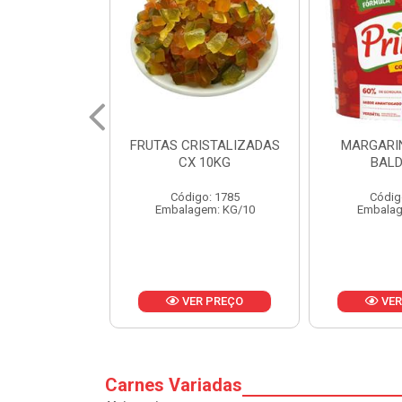
ISTALIZADAS
MARGARINA PRIMOR
MARGARI
 10KG
BALDE 3KG
CAIXA 
o: 1785
Código: 1801
Códig
em: KG/10
Embalagem: BD/1
Embalag
R PREÇO
VER PREÇO
VER
Carnes Variadas