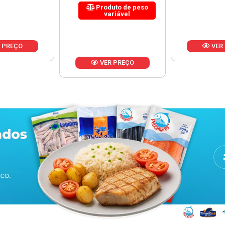
uto de peso
riável
VER PREÇO
VER
 PREÇO