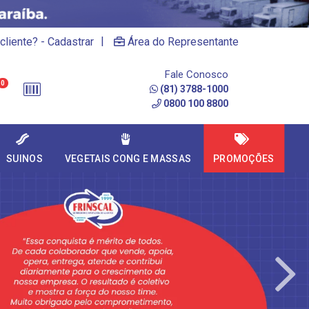
|
cliente? - Cadastrar
Área do Representante
Fale Conosco
0
(81) 3788-1000
0800 100 8800
SUINOS
VEGETAIS CONG E MASSAS
PROMOÇÕES