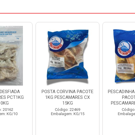
VINA PACOTE
PESCADINHA ESPALMADA
FILE DE PA
AMARES CX
PACOTE1KG
PACOTE 1KG
5KG
PESCAMARES CX 15KG
Código
: 22469
Código: 22472
Embalage
em: KG/15
Embalagem: KG/15