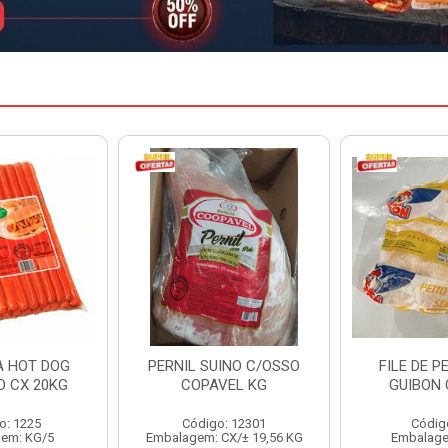
INO C/OSSO
FILE DE PEITO INDIV
HAMBURGU
VEL KG
GUIBON CX 18KG
PERDIGAO 
: 12301
Código: 126
Código
CX/± 19,56 KG
Embalagem: KG/18
Embalag