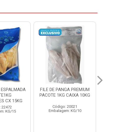
NGA PREMIUM
CORVINA INT 1/2KG
SARDINHA 8/
 CAIXA 10KG
BENDITO PX CX15KG
PESCADOS
: 20021
Código: 20696
Código:
m: KG/10
Embalagem: KG/15
Embalage