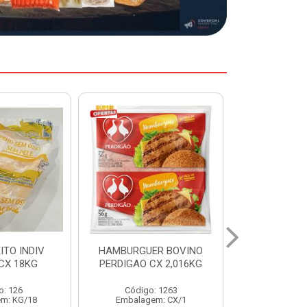
ER BOVINO
MARGARINA DELINE
MARGARIN
CX 2,016KG
CAIXA 24X250G
CAIXA 1
: 1263
Código: 12886
Código:
em: CX/1
Embalagem: CX/1
Embalage