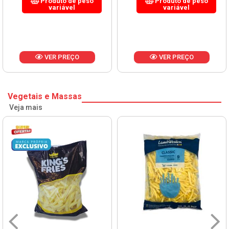
Produto de peso
Produto de peso
variável
variável
VER PREÇO
VER PREÇO
Vegetais e Massas
Veja mais