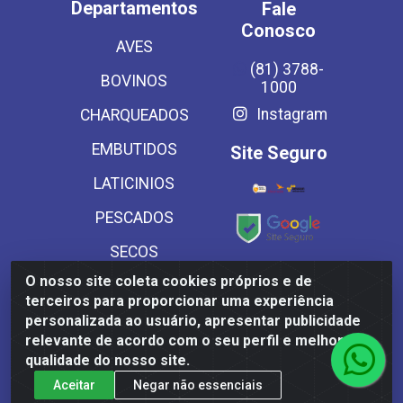
Departamentos
Fale
Conosco
AVES
(81) 3788-
BOVINOS
1000
Instagram
CHARQUEADOS
EMBUTIDOS
Site Seguro
LATICINIOS
PESCADOS
SECOS
Baixe já
O nosso site coleta cookies próprios e de
SUINOS
nosso APP
terceiros para proporcionar uma experiência
VEGETAIS CONG E
personalizada ao usuário, apresentar publicidade
relevante de acordo com o seu perfil e melhorar a
MASSAS
qualidade do nosso site.
Aceitar
Negar não essenciais