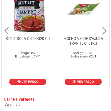
 24/320 GR
MOLHO VERDE D'AJUDA
FRUTAS CRIST
TRAP 10X1,01KG
CX 10
1920
Código: 13751
Código: 
: CX/1
Embalagem: CX/1
Embalagem:
REÇO
VER PREÇO
VER P
Carnes Variadas
Veja mais