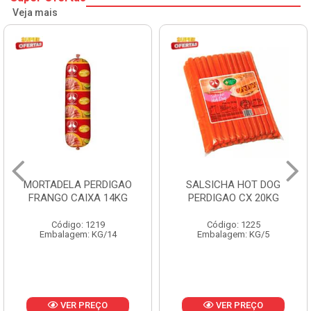
Veja mais
SALSICHA HOT DOG
PERNIL SUINO C/OSSO
PERDIGAO CX 20KG
COPAVEL KG
Código: 1225
Código: 12301
Embalagem: KG/5
Embalagem: CX/± 19,56 KG
Produto de peso
variável
VER PREÇO