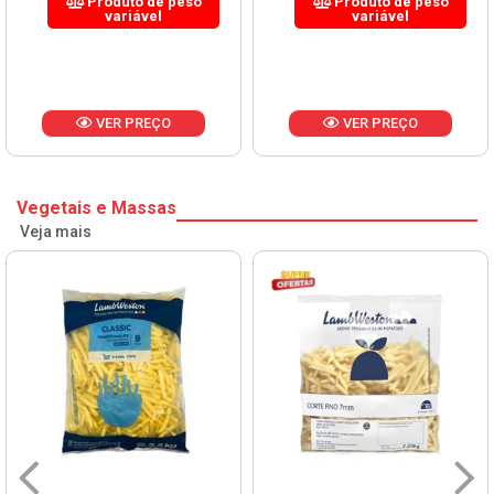
Produto de peso
Produto de peso
variável
variável
VER PREÇO
VER PREÇO
Vegetais e Massas
Veja mais