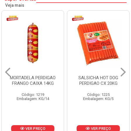
Veja mais
SALSICHA HOT DOG
PERNIL SUINO C/OSSO
PERDIGAO CX 20KG
COPAVEL KG
Código: 1225
Código: 12301
Embalagem: KG/5
Embalagem: CX/± 19,56 KG
Produto de peso
variável
VER PREÇO