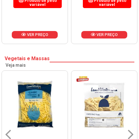
Produto de peso
Produto de peso
variável
variável
VER PREÇO
VER PREÇO
Vegetais e Massas
Veja mais