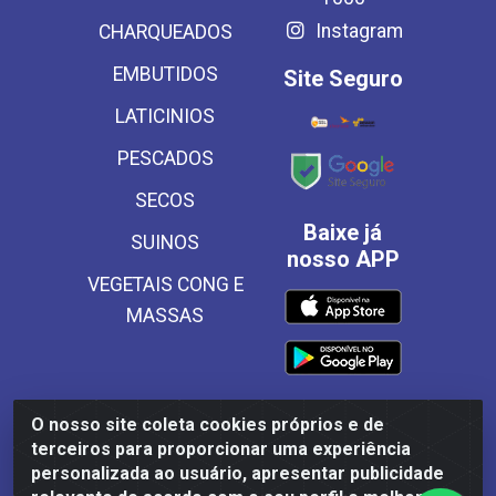
Instagram
CHARQUEADOS
EMBUTIDOS
Site Seguro
LATICINIOS
PESCADOS
SECOS
Baixe já
SUINOS
nosso APP
VEGETAIS CONG E
MASSAS
O nosso site coleta cookies próprios e de
Frinscal - Distribuidora e Importadora de Alimentos LTDA -
terceiros para proporcionar uma experiência
Rodovia BR 101 Sul Km 187, 310 Galpão - Santa Rosa,
personalizada ao usuário, apresentar publicidade
Palmares/PE - CEP 55540-000 - CNPJ 03.504.437/0001-50