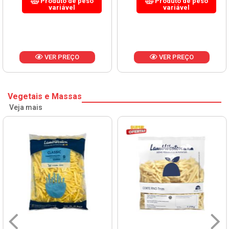
Produto de peso
Produto de peso
variável
variável
VER PREÇO
VER PREÇO
Vegetais e Massas
Veja mais