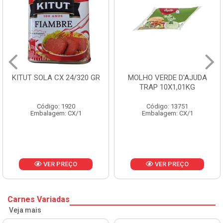
0 GR
MOLHO VERDE D'AJUDA
FRUTAS CRISTALIZA
TRAP 10X1,01KG
CX 10KG
Código: 13751
Código: 1785
Embalagem: CX/1
Embalagem: KG/10
VER PREÇO
VER PREÇO
Carnes Variadas
Veja mais