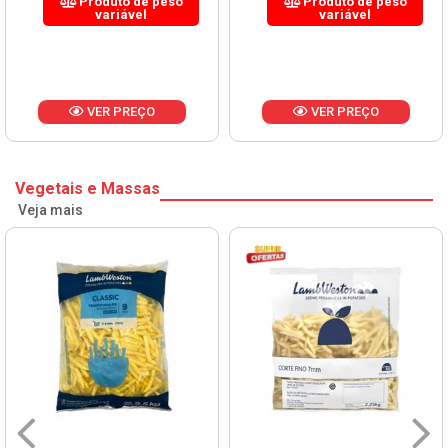
Produto de peso
Produto de peso
variável
variável
VER PREÇO
VER PREÇO
Vegetais e Massas
Veja mais