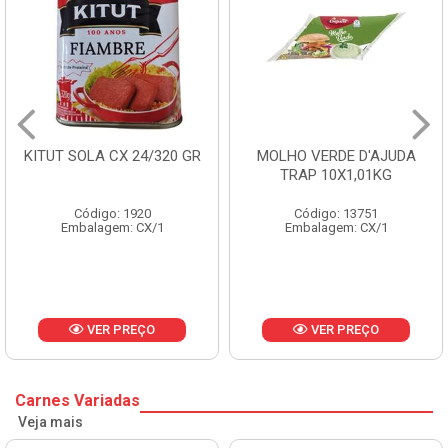
R
MOLHO VERDE D'AJUDA
FRUTAS CRISTALIZADAS
TRAP 10X1,01KG
CX 10KG
Código: 13751
Código: 1785
Embalagem: CX/1
Embalagem: KG/10
VER PREÇO
VER PREÇO
Carnes Variadas
Veja mais