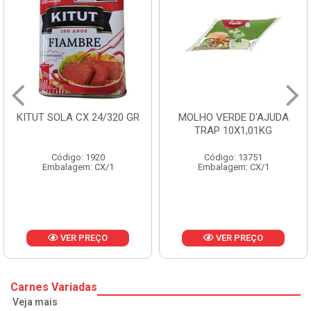
 SOLA CX 24/320 GR
MOLHO VERDE D'AJUDA
FRUT
TRAP 10X1,01KG
Código: 1920
Código: 13751
Embalagem: CX/1
Embalagem: CX/1
E
VER PREÇO
VER PREÇO
Carnes Variadas
Veja mais