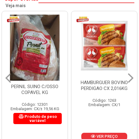
Veja mais
HAMBURGUER BOVINO
PERNIL SUINO C/OSSO
PERDIGAO CX 2,016KG
COPAVEL KG
Código: 1263
Código: 12301
Embalagem: CX/1
Embalagem: CX/± 19,56 KG
Produto de peso
variável
VER PREÇO