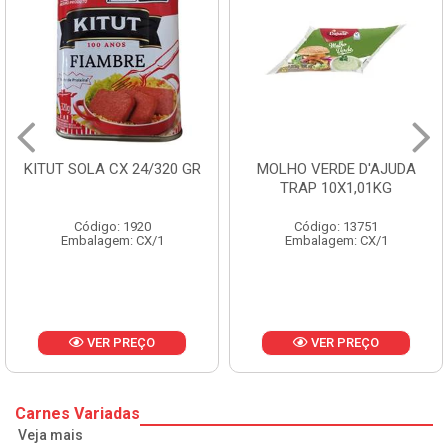
R
MOLHO VERDE D'AJUDA
FRUTAS CRISTALIZADAS
TRAP 10X1,01KG
CX 10KG
Código: 13751
Código: 1785
Embalagem: CX/1
Embalagem: KG/10
VER PREÇO
VER PREÇO
Carnes Variadas
Veja mais